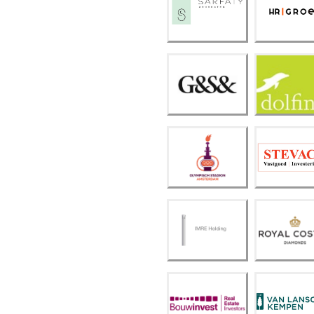
HR
ty
Groe
Advo
p
caten
G&S
Dolfi
&
n
Olym
pisch
Steva
Stadi
co
on
Vastg
Amst
oed
erda
m
Royal
IMRE
Coste
Holdi
r
ng
Diam
onds
Van
Bouw
Lansc
Inves
hot