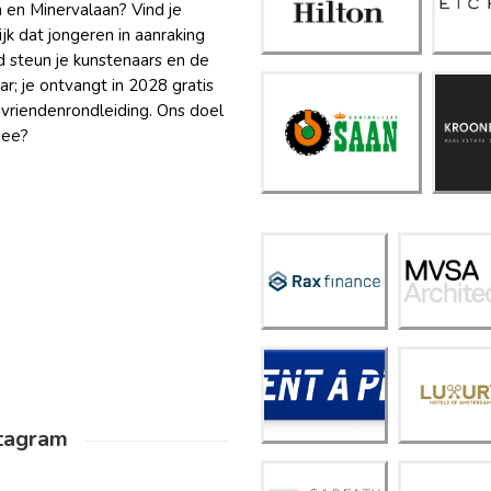
 en Minervalaan? Vind je
am
k dat jongeren in aanraking
 steun je kunstenaars en de
ar; je ontvangt in 2028 gratis
 vriendenrondleiding. Ons doel
K
Koninklijk
mee?
e SAAN
MVS
Rax
A
Finan
Archit
ce
ects
Luxur
y
Hotel
Rent
s of
A Pin
Amst
erda
tagram
m
Sarfa