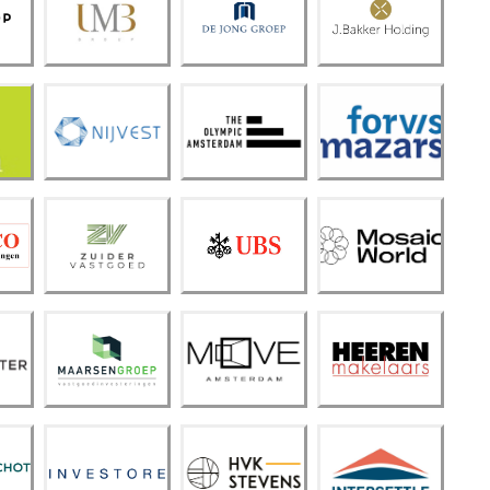
UMB
Jong
er
Grou
Groe
Holdi
p
p
ng
The
Olym
Forvi
Nijve
pic
s
st
Amst
Maza
erda
rs
m
Zuide
Frank
Mosai
r
Verm
c
Vastg
eulen
Worl
oed
(UBS)
d
Maar
Heer
sen
MOV
en
Groe
E
Make
p
laars
HVK
Inves
inters
Steve
tore
ettle