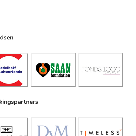
ndsen
adelhof
Saan
f
Fonds
Foundati
ultuurfo
1999
on
nds
kingspartners
Timeless
icholtz
DVM
Investme