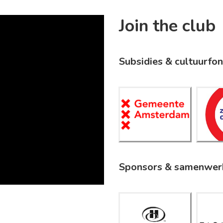
Join the club
Subsidies & cultuurfo
Gemeent
Z
e
Amsterd
C
am
Sponsors & samenwer
Hilton
Amsterd
E