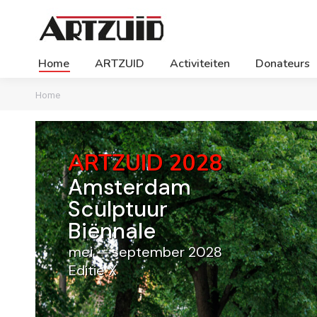
Home
ARTZUID
Activiteiten
Donateurs
Je bent hier:
Home
ARTZUID 2028
Amsterdam
Sculptuur
Biënnale
mei — september 2028
Editie X