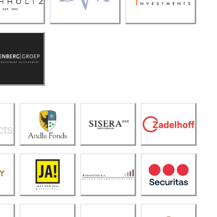
nts
roonen
berg
Groep
Siser
Andla
a Due
Zadel
Fond
Amst
hoff
s
erda
m
Anda
Secur
JA!
ntino
itas
B.V.
De
Bakk