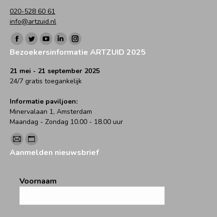
020-528 60 61
info@artzuid.nl
Vind ons op:
Facebook
Twitter
YouTube
Linkedin
Instagram
Bezoekersinformatie ARTZUID 2025
page
page
page
page
page
opens
opens
opens
opens
opens
21 mei - 21 september 2025
24/7 gratis toegankelijk
in
in
in
in
in
new
new
new
new
new
Informatie paviljoen:
window
window
window
window
window
Minervalaan 1, Amsterdam
Maandag - Zondag 10.00 - 18.00 uur
Vind ons op:
Mail
Website
Aanmelden nieuwsbrief
page
page
opens
opens
Voornaam
in
in
new
new
window
window