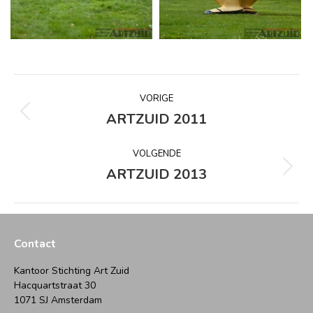
Album
VORIGE
navigatie
ARTZUID 2011
Vorig
album:
VOLGENDE
ARTZUID 2013
Volgend
album:
Contact
Kantoor Stichting Art Zuid
Hacquartstraat 30
1071 SJ Amsterdam