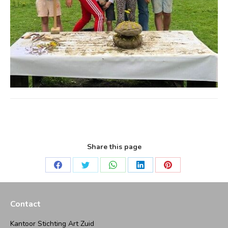
Share this page
Deel
Deel
Deel
Deel
Deel
op
op
op
op
op
Facebook
Twitter
WhatsApp
LinkedIn
Pinterest
Contact
Kantoor Stichting Art Zuid