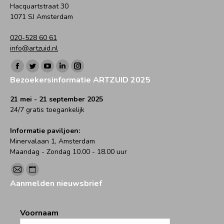
Hacquartstraat 30
1071 SJ Amsterdam
020-528 60 61
info@artzuid.nl
Vind ons op:
Facebook
Twitter
YouTube
Linkedin
Instagram
Bezoekersinformatie ARTZUID 2025
page
page
page
page
page
opens
opens
opens
opens
opens
21 mei - 21 september 2025
24/7 gratis toegankelijk
in
in
in
in
in
new
new
new
new
new
Informatie paviljoen:
window
window
window
window
window
Minervalaan 1, Amsterdam
Maandag - Zondag 10.00 - 18.00 uur
Vind ons op:
Mail
Website
Aanmelden nieuwsbrief
page
page
opens
opens
Voornaam
in
in