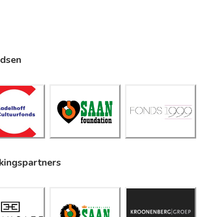
ndsen
adelhof
Saan
f
Fonds
Foundati
ultuurfo
1999
on
nds
kingspartners
Kroonen
Koninklijk
icholtz
berg