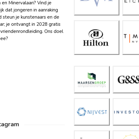
 en Minervalaan? Vind je
k dat jongeren in aanraking
 steun je kunstenaars en de
ar; je ontvangt in 2028 gratis
 vriendenrondleiding. Ons doel
Hilton
T
Amsterd
I
mee?
am
Maar
sen
G&S
Groe
&
p
Nijve
Inves
st
tore
tagram
New