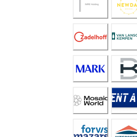
IMRE
Day
Holdi
Offic
ng
es
Van
Lansc
Zadel
hot
hoff
Kemp
en
Kelle
rman
MAR
Burea
K
u in
actie
Mosai
c
Rent
Worl
A Pin
d
Forvi
s
inters
Maza
ettle