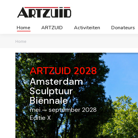
Home
ARTZUID
Activiteiten
Donateurs
Je bent hier:
Home
ARTZUID 2028
Amsterdam
Sculptuur
Biënnale
mei — september 2028
Editie X