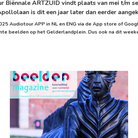
ur Biënnale ARTZUID vindt plaats van mei t/m 
lolaan is dit een jaar later dan eerder aange
25 Audiotour APP in NL en ENG via de
App store
of
Googl
nte beelden op het Gelderlandplein. Dus ook na dit week