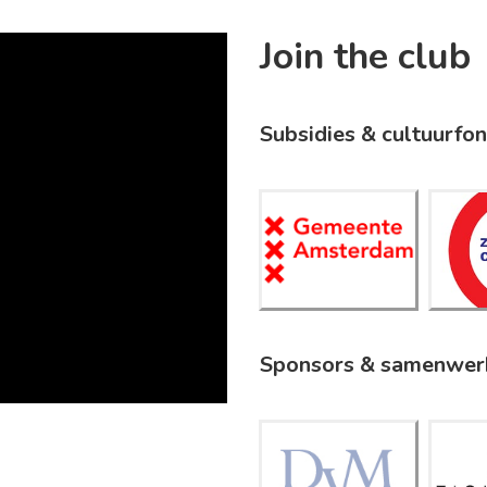
Join the club
Subsidies & cultuurfo
Gemeent
Z
e
Amsterd
C
am
Sponsors & samenwer
DVM
E