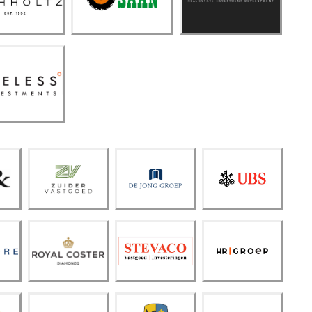
e SAAN
Groep
imeless
nvestme
nts
Zuide
De
Frank
r
Jong
Verm
Vastg
Groe
eulen
oed
p
(UBS)
Royal
Steva
Coste
HR
co
r
Groe
Vastg
Diam
p
oed
onds