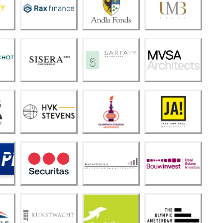
Rax
Andla
UMB
Finan
Fond
Grou
ce
s
p
Siser
Sarfa
MVS
a Due
ty
A
Amst
Advo
Archit
erda
caten
ects
m
Olym
pisch
HVK
Stadi
Steve
on
JA!
ns
Amst
erda
m
Anda
Bouw
Secur
ntino
Inves
itas
B.V.
t
The
Olym
Kunst
Dolfi
pic
wach
n
Amst