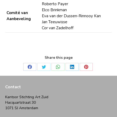
Roberto Payer
Elco Brinkman
Comité van
Eva van der Dussen-Rinnooy Kan
Aanbeveling
Jan Teeuwisse
Cor van Zadelhoff
Share this page
Deel
Deel
Deel
Deel
Deel
op
op
op
op
op
Facebook
Twitter
WhatsApp
LinkedIn
Pinterest
Contact
Kantoor Stichting Art Zuid
Hacquartstraat 30
1071 SJ Amsterdam