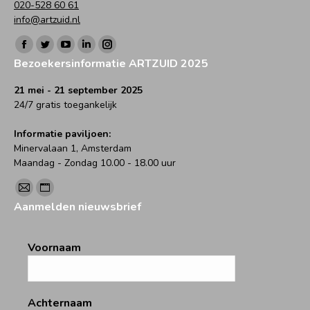
020-528 60 61
info@artzuid.nl
Vind ons op:
Facebook
Twitter
YouTube
Linkedin
Instagram
Bezoekersinformatie ARTZUID 2025
page
page
page
page
page
opens
opens
opens
opens
opens
21 mei - 21 september 2025
24/7 gratis toegankelijk
in
in
in
in
in
new
new
new
new
new
Informatie paviljoen:
window
window
window
window
window
Minervalaan 1, Amsterdam
Maandag - Zondag 10.00 - 18.00 uur
Vind ons op:
Mail
Website
Aanmelden nieuwsbrief
page
page
opens
opens
Voornaam
in
in
new
new
window
window
Achternaam