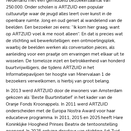
Nederland met een gemiddeld bezoekersaantal van
250.000. Onder scholen is ARTZUID een populair
cultuuruitje waar de jeugd alles leert over kunst in de
openbare ruimte. Jong en oud geniet al wandelend van de
beelden. Een bezoeker zei eens: “Ik kom hier graag, want
op ARTZUID voel ik me nooit alleen”. En dat is precies wat
de stichting wil bewerkstelligen: een ontmoetingsplek,
waarbij de beelden werken als
conversation pieces
, als
aanleiding voor een praatje om ervaringen met elkaar uit te
wisselen. De tomeloze inzet en betrokkenheid van honderd
buurtvrijwilligers, die tijdens ARTZUID in het
Informatiepaviljoen ter hoogte van Minervalaan 1 de
bezoekers verwelkomen, is hierbij van groot belang.
In 2013 werd ARTZUID door de inwoners van Amsterdam
gekozen als ‘Beste Buurtinitiatief’ in het kader van de
Oranje Fonds Kroonappels. In 2011 werd ARTZUID
onderscheiden met de Europa Nostra Award voor haar
educatieve programma. In 2011, 2015 en 2025 heeft Hare
Koninklijke Hoogheid Prinses Beatrix de tentoonstelling