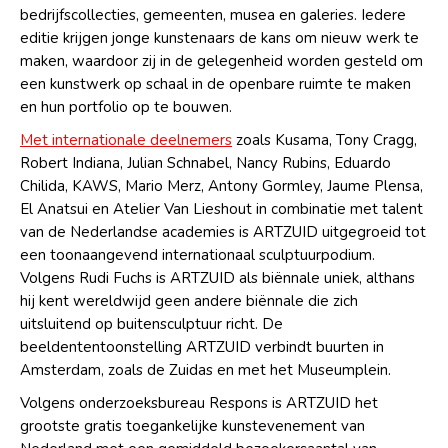
bedrijfscollecties, gemeenten, musea en galeries. Iedere
editie krijgen jonge kunstenaars de kans om nieuw werk te
maken, waardoor zij in de gelegenheid worden gesteld om
een kunstwerk op schaal in de openbare ruimte te maken
en hun portfolio op te bouwen.
Met internationale deelnemers
zoals Kusama, Tony Cragg,
Robert Indiana, Julian Schnabel, Nancy Rubins, Eduardo
Chilida, KAWS, Mario Merz, Antony Gormley, Jaume Plensa,
El Anatsui en Atelier Van Lieshout in combinatie met talent
van de Nederlandse academies is ARTZUID uitgegroeid tot
een toonaangevend internationaal sculptuurpodium.
Volgens Rudi Fuchs is ARTZUID als biënnale uniek, althans
hij kent wereldwijd geen andere biënnale die zich
uitsluitend op buitensculptuur richt. De
beeldententoonstelling ARTZUID verbindt buurten in
Amsterdam, zoals de Zuidas en met het Museumplein.
Volgens onderzoeksbureau Respons is ARTZUID het
grootste gratis toegankelijke kunstevenement van