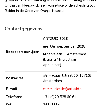
geopend. In 2025 ontving directeur van stichting Art Zuid,
Cintha van Heeswijck, een koninklijke onderscheiding tot
Ridder in de Orde van Oranje-Nassau.
Contactgegevens
ARTZUID 2028
mei t/m september 2028
Bezoekerspaviljoen
Minervalaan 1 Amsterdam
(kruising Minervalaan –
Apollolaan)
p/a Hacquartstraat 30, 1071SJ
Postadres:
Amsterdam
E-mail:
communicatie@artzuid.nl
Telefoon:
+31 (0)20 528 60 61
KvK:
34317184