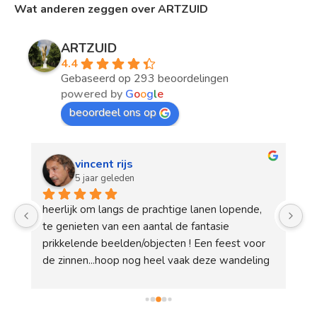
Wat anderen zeggen over ARTZUID
ARTZUID
4.4
Gebaseerd op 293 beoordelingen
powered by
G
o
o
g
l
e
beoordeel ons op
vincent rijs
5 jaar geleden
heerlijk om langs de prachtige lanen lopende, 
W
 
te genieten van een aantal de fantasie 
op
prikkelende beelden/objecten ! Een feest voor 
pl
de zinnen...hoop nog heel vaak deze wandeling 
in
te mogen maken...