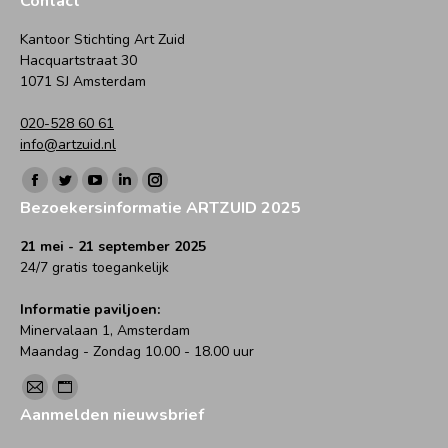
Contact
Kantoor Stichting Art Zuid
Hacquartstraat 30
1071 SJ Amsterdam
020-528 60 61
info@artzuid.nl
Vind ons op:
Facebook
Twitter
YouTube
Linkedin
Instagram
Bezoekersinformatie ARTZUID 2025
page
page
page
page
page
opens
opens
opens
opens
opens
21 mei - 21 september 2025
24/7 gratis toegankelijk
in
in
in
in
in
new
new
new
new
new
Informatie paviljoen:
window
window
window
window
window
Minervalaan 1, Amsterdam
Maandag - Zondag 10.00 - 18.00 uur
Vind ons op:
Mail
Website
Aanmelden nieuwsbrief
page
page