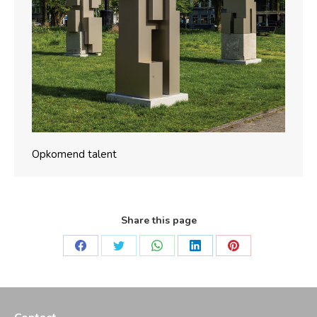
Opkomend talent
Share this page
Deel
Deel
Deel
Deel
Deel
op
op
op
op
op
Facebook
Twitter
WhatsApp
LinkedIn
Pinterest