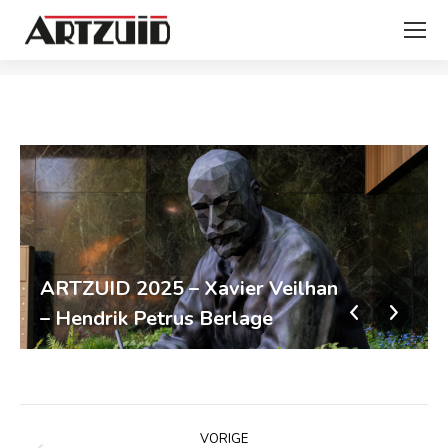
Je bent hier:
ARTZUID 2025 – Xavier Veilhan
– Hendrik Petrus Berlage
Album
VORIGE