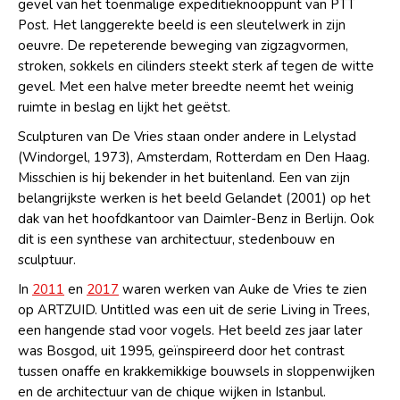
gevel van het toenmalige expeditieknooppunt van PTT
Post. Het langgerekte beeld is een sleutelwerk in zijn
oeuvre. De repeterende beweging van zigzagvormen,
stroken, sokkels en cilinders steekt sterk af tegen de witte
gevel. Met een halve meter breedte neemt het weinig
ruimte in beslag en lijkt het geëtst.
Sculpturen van De Vries staan onder andere in Lelystad
(Windorgel, 1973), Amsterdam, Rotterdam en Den Haag.
Misschien is hij bekender in het buitenland. Een van zijn
belangrijkste werken is het beeld Gelandet (2001) op het
dak van het hoofdkantoor van Daimler-Benz in Berlijn. Ook
dit is een synthese van architectuur, stedenbouw en
sculptuur.
In
2011
en
2017
waren werken van Auke de Vries te zien
op ARTZUID. Untitled was een uit de serie Living in Trees,
een hangende stad voor vogels. Het beeld zes jaar later
was Bosgod, uit 1995, geïnspireerd door het contrast
tussen onaffe en krakkemikkige bouwsels in sloppenwijken
en de architectuur van de chique wijken in Istanbul.