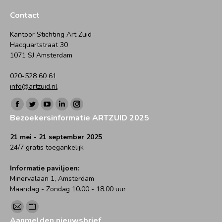
Facebook
Twitter
WhatsApp
LinkedIn
Pinterest
Contact
Kantoor Stichting Art Zuid
Hacquartstraat 30
1071 SJ Amsterdam
020-528 60 61
info@artzuid.nl
Vind ons op:
Facebook
Twitter
YouTube
Linkedin
Instagram
Bezoekersinformatie ARTZUID 2025
page
page
page
page
page
opens
opens
opens
opens
opens
21 mei - 21 september 2025
24/7 gratis toegankelijk
in
in
in
in
in
new
new
new
new
new
Informatie paviljoen:
window
window
window
window
window
Minervalaan 1, Amsterdam
Maandag - Zondag 10.00 - 18.00 uur
Vind ons op:
Mail
Website
Aanmelden nieuwsbrief