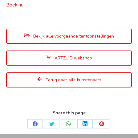
Boek nu
Bekijk alle voorgaande tentoonstellingen
ARTZUID webshop
Terug naar alle kunstenaars
Share this page
Deel
Deel
Deel
Deel
Deel
op
op
op
op
op