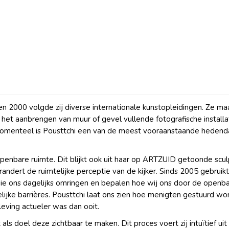
en 2000 volgde zij diverse internationale kunstopleidingen. Ze ma
het aanbrengen van muur of gevel vullende fotografische installati
. Momenteel is Pousttchi een van de meest vooraanstaande hedend
 openbare ruimte. Dit blijkt ook uit haar op ARTZUID getoonde scu
andert de ruimtelijke perceptie van de kijker. Sinds 2005 gebruikt 
 die ons dagelijks omringen en bepalen hoe wij ons door de openb
jke barrières. Pousttchi laat ons zien hoe menigten gestuurd w
ving actueler was dan ooit.
ls doel deze zichtbaar te maken. Dit proces voert zij intuïtief u