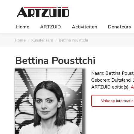
Home
ARTZUID
Activiteiten
Donateurs
Je bent hier:
Home
Kunstenaars
Bettina Pousttchi
Bettina Pousttchi
Naam: Bettina Poust
Geboren: Duitsland,
ARTZUID editie(s):
A
Verkoop informatie