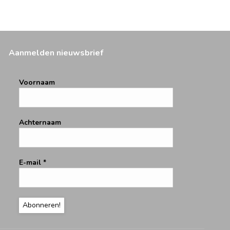
Aanmelden nieuwsbrief
Voornaam
Achternaam
E-mail
*