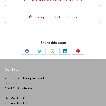
Alle kunstwerken ARTZUID 2019
Terug naar alle kunstenaars
Share this page
Deel
Deel
Deel
Deel
Deel
op
op
op
op
op
Facebook
Twitter
WhatsApp
LinkedIn
Pinterest
Contact
Kantoor Stichting Art Zuid
Hacquartstraat 30
1071 SJ Amsterdam
020-528 60 61
info@artzuid.nl