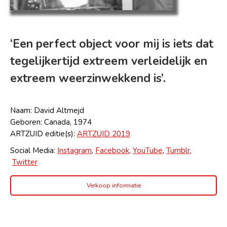
‘Een perfect object voor mij is iets dat
tegelijkertijd extreem verleidelijk en
extreem weerzinwekkend is’.
Naam: David Altmejd
Geboren: Canada, 1974
ARTZUID editie(s):
ARTZUID 2019
Social Media:
Instagram
,
Facebook
,
YouTube
,
Tumblr
,
Twitter
Verkoop informatie