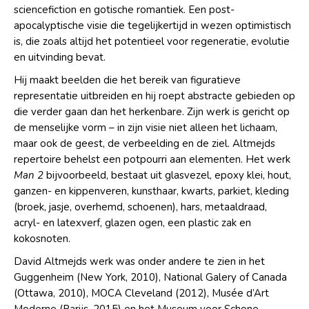
sciencefiction en gotische romantiek. Een post-
apocalyptische visie die tegelijkertijd in wezen optimistisch
is, die zoals altijd het potentieel voor regeneratie, evolutie
en uitvinding bevat.
Hij maakt beelden die het bereik van figuratieve
representatie uitbreiden en hij roept abstracte gebieden op
die verder gaan dan het herkenbare. Zijn werk is gericht op
de menselijke vorm – in zijn visie niet alleen het lichaam,
maar ook de geest, de verbeelding en de ziel. Altmejds
repertoire behelst een potpourri aan elementen. Het werk
Man 2
bijvoorbeeld, bestaat uit glasvezel, epoxy klei, hout,
ganzen- en kippenveren, kunsthaar, kwarts, parkiet, kleding
(broek, jasje, overhemd, schoenen), hars, metaaldraad,
acryl- en latexverf, glazen ogen, een plastic zak en
kokosnoten.
David Altmejds werk was onder andere te zien in het
Guggenheim (New York, 2010), National Galery of Canada
(Ottawa, 2010), MOCA Cleveland (2012), Musée d’Art
Moderne (Parijs, 2015) en het Museum voor Schone