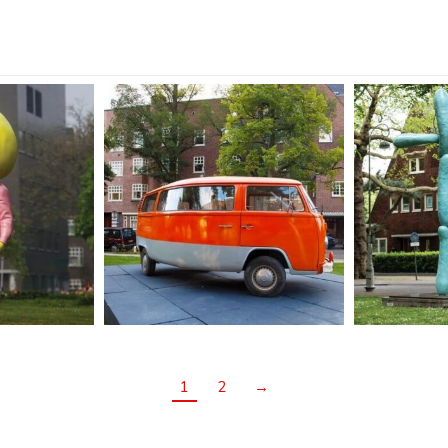
1
2
→