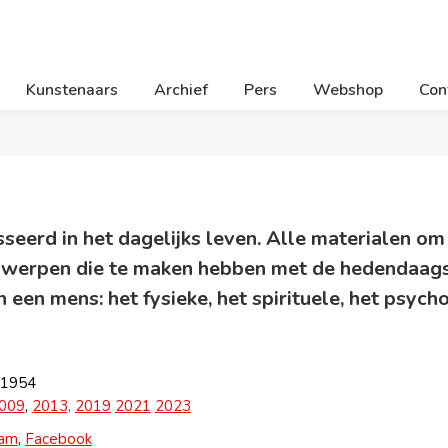
Kunstenaars
Archief
Pers
Webshop
Con
sseerd in het dagelijks leven. Alle materialen om
rwerpen die te maken hebben met de hedendaags
n een mens: het fysieke, het spirituele, het psycho
 1954
009
,
2013,
2019
2021
2023
ram
,
Facebook