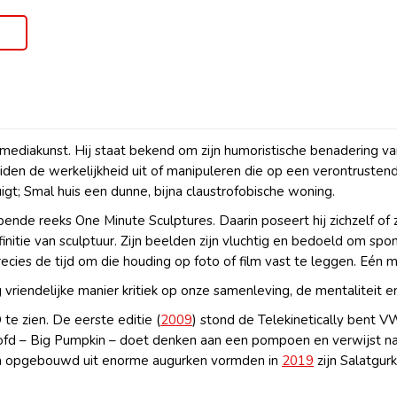
imediakunst. Hij staat bekend om zijn humoristische benadering 
iden de werkelijkheid uit of manipuleren die op een verontrustend
t; Smal huis een dunne, bijna claustrofobische woning.
nde reeks One Minute Sculptures. Daarin poseert hij zichzelf of 
nitie van sculptuur. Zijn beelden zijn vluchtig en bedoeld om spont
cies de tijd om die houding op foto of film vast te leggen. Eén 
iendelijke manier kritiek op onze samenleving, de mentaliteit en l
e zien. De eerste editie (
2009
) stond de Telekinetically bent 
oofd – Big Pumpkin – doet denken aan een pompoen en verwijst na
n opgebouwd uit enorme augurken vormden in
2019
zijn Salatgur