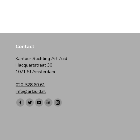
Contact
Kantoor Stichting Art Zuid
Hacquartstraat 30
1071 SJ Amsterdam
020-528 60 61
info@artzuid.nl
Vind ons op:
Facebook
Twitter
YouTube
Linkedin
Instagram
page
page
page
page
page
opens
opens
opens
opens
opens
in
in
in
in
in
new
new
new
new
new