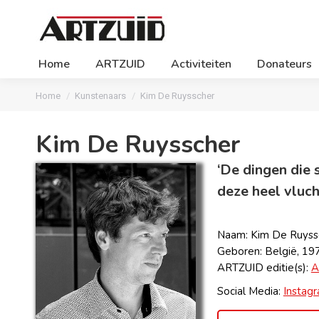
Home
ARTZUID
Activiteiten
Donateurs
Je bent hier:
Home
Kunstenaars
Kim De Ruysscher
Kim De Ruysscher
‘De dingen die 
deze heel vluch
Naam: Kim De Ruyss
Geboren: België, 19
ARTZUID editie(s):
A
Social Media:
Instag