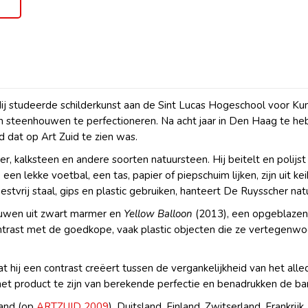
ij studeerde schilderkunst aan de Sint Lucas Hogeschool voor Kun
nis van steenhouwen te perfectioneren. Na acht jaar in Den Haag te
d dat op Art Zuid te zien was.
r, kalksteen en andere soorten natuursteen. Hij beitelt en polij
, een lekke voetbal, een tas, papier of piepschuim lijken, zijn uit
tvrij staal, gips en plastic gebruiken, hanteert De Ruysscher nat
uwen uit zwart marmer en
Yellow Balloon
(2013), een opgeblazen 
 contrast met de goedkope, vaak plastic objecten die ze vertege
 dat hij een contrast creëert tussen de vergankelijkheid van het 
 het product te zijn van berekende perfectie en benadrukken de bana
land (op
ARTZUID 2009
), Duitsland, Finland, Zwitserland, Frankrijk, 