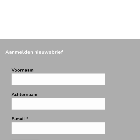
Aanmelden nieuwsbrief
Voornaam
Achternaam
E-mail
*