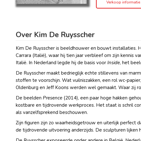
Verkoop informatie
Over Kim De Ruysscher
Kim De Ruysscher is beeldhouwer en bouwt installaties. H
Carrara (Italië), waar hij tien jaar verbleef om zijn ken
Italië. In Nederland legde hij de basis voor
Inside
, het beel
De Ruysscher maakt bedrieglijk echte stillevens van marme
stoffen te voorschijn. Wat vuilniszakken, een rol wc-papier
Oldenburg en Jeff Koons werden wel gemaakt. Waar zij roes
De beelden
Presence
(2014), een paar hoge hakken geho
kostbare en tijdrovende werkproces. Het staat is schril
als vanzelfsprekend beschouwen.
Zijn figuren zijn zo waarheidsgetrouw en uiterlijk perfect
de tijdrovende uitvoering anderzijds. De sculpturen lijken
De Ruysscher exposeerde onder andere in België, Neder