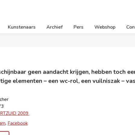
Kunstenaars
Archief
Pers
Webshop
Con
schijnbaar geen aandacht krijgen, hebben toch ee
tige elementen – een wc-rol, een vuilniszak – va
cher
73
RTZUID 2009
ram
,
Facebook