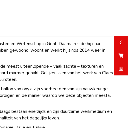
sten en Wetenschap in Gent. Daarna reisde hij naar
 hebben gewoond, woont en werkt hij sinds 2014 weer in
st de meest uiteenlopende – vaak zachte – texturen en
 keihard marmer gehakt. Gelijkenissen van het werk van Claes
uursteen.
ballon van onyx, zijn voorbeelden van zijn nauwkeurige,
nwoordigen en de manier waarop we deze objecten meestal
alledaags bestaan enerzijds en zijn duurzame werkmedium en
liteit van het dagelijks leven.
Spanje, Italië en Turkije.