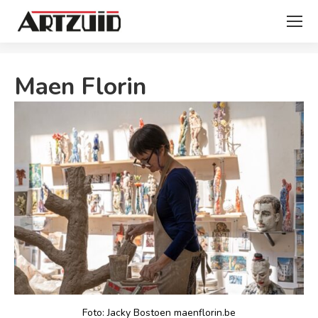
Je bent hier:
Maen Florin
Foto: Jacky Bostoen maenflorin.be