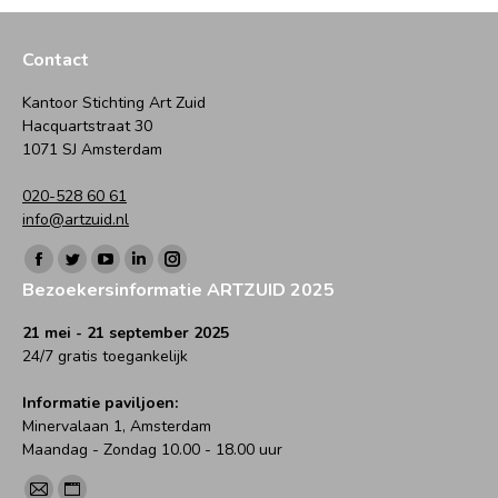
op
op
op
op
op
Facebook
Twitter
WhatsApp
LinkedIn
Pinterest
Contact
Kantoor Stichting Art Zuid
Hacquartstraat 30
1071 SJ Amsterdam
020-528 60 61
info@artzuid.nl
Vind ons op:
Facebook
Twitter
YouTube
Linkedin
Instagram
Bezoekersinformatie ARTZUID 2025
page
page
page
page
page
opens
opens
opens
opens
opens
21 mei - 21 september 2025
24/7 gratis toegankelijk
in
in
in
in
in
new
new
new
new
new
Informatie paviljoen:
window
window
window
window
window
Minervalaan 1, Amsterdam
Maandag - Zondag 10.00 - 18.00 uur
Vind ons op: