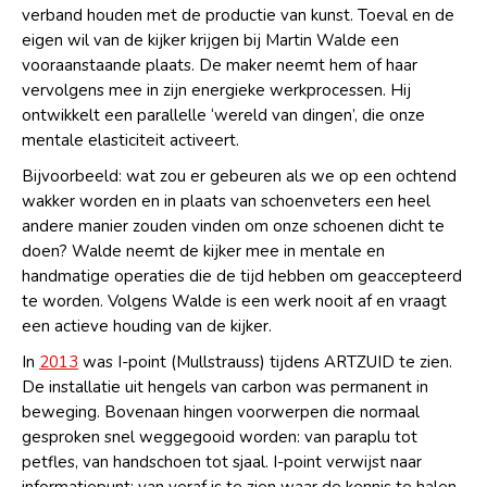
verband houden met de productie van kunst. Toeval en de
eigen wil van de kijker krijgen bij Martin Walde een
vooraanstaande plaats. De maker neemt hem of haar
vervolgens mee in zijn energieke werkprocessen. Hij
ontwikkelt een parallelle ‘wereld van dingen’, die onze
mentale elasticiteit activeert.
Bijvoorbeeld: wat zou er gebeuren als we op een ochtend
wakker worden en in plaats van schoenveters een heel
andere manier zouden vinden om onze schoenen dicht te
doen? Walde neemt de kijker mee in mentale en
handmatige operaties die de tijd hebben om geaccepteerd
te worden. Volgens Walde is een werk nooit af en vraagt
een actieve houding van de kijker.
In
2013
was I-point (Mullstrauss) tijdens ARTZUID te zien.
De installatie uit hengels van carbon was permanent in
beweging. Bovenaan hingen voorwerpen die normaal
gesproken snel weggegooid worden: van paraplu tot
petfles, van handschoen tot sjaal. I-point verwijst naar
informatiepunt; van veraf is te zien waar de kennis te halen