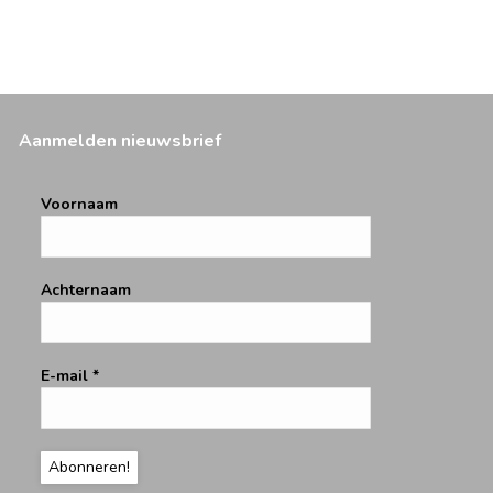
Aanmelden nieuwsbrief
Voornaam
Achternaam
E-mail
*