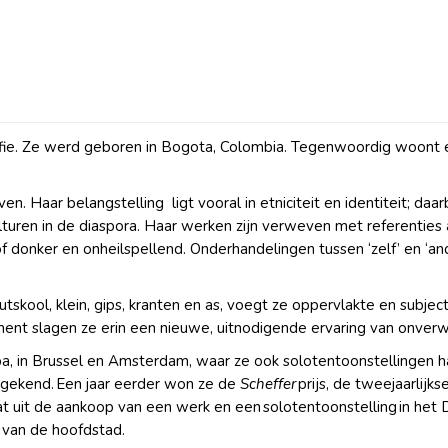
rafie. Ze werd geboren in Bogota, Colombia. Tegenwoordig woont 
ven. Haar belangstelling ligt vooral in etniciteit en identiteit; da
ulturen in de diaspora. Haar werken zijn verweven met referentie
donker en onheilspellend. Onderhandelingen tussen ‘zelf’ en ‘and
utskool, klein, gips, kranten en as, voegt ze oppervlakte en subj
oment slagen ze erin een nieuwe, uitnodigende ervaring van onv
 in Brussel en Amsterdam, waar ze ook solotentoonstellingen ha
oegekend. Een jaar eerder won ze de
Scheffer
prijs, de tweejaarlijk
t uit de aankoop van een werk en een solotentoonstelling in het
s van de hoofdstad.