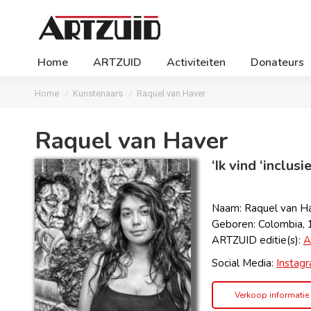
Home
ARTZUID
Activiteiten
Donateurs
Je bent hier:
Home
Kunstenaars
Raquel van Haver
Raquel van Haver
‘Ik vind ‘inclusi
Naam: Raquel van H
Geboren: Colombia,
ARTZUID editie(s):
A
Social Media:
Instag
Verkoop informatie