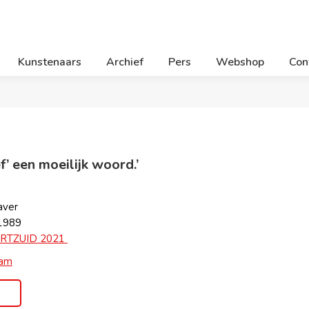
Kunstenaars
Archief
Pers
Webshop
Con
ef’ een moeilijk woord.’
aver
 1989
RTZUID 2021
ram