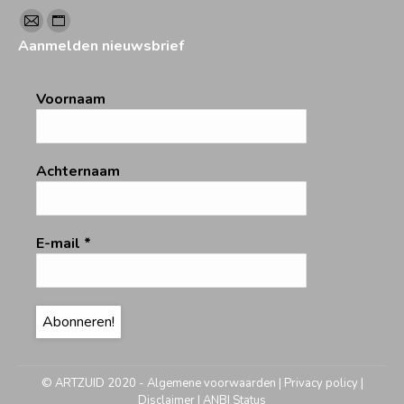
Vind ons op:
Mail
Website
Aanmelden nieuwsbrief
page
page
opens
opens
Voornaam
in
in
new
new
window
window
Achternaam
E-mail
*
© ARTZUID 2020 -
Algemene voorwaarden
|
Privacy policy
|
Disclaimer
|
ANBI Status