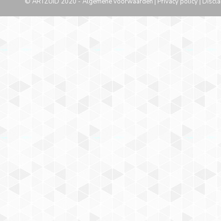
© ARTZUID 2020 -
Algemene voorwaarden
|
Privacy policy
|
Discla