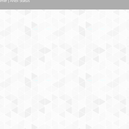
imer
|
ANBI Status