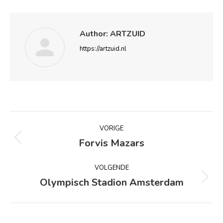
Author:
ARTZUID
https://artzuid.nl
Bericht
VORIGE
navigatie
Forvis Mazars
Vorig
bericht
VOLGENDE
Olympisch Stadion Amsterdam
Volgend
bericht