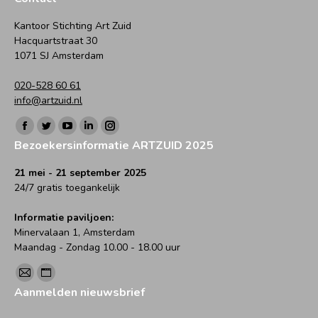
Kantoor Stichting Art Zuid
Hacquartstraat 30
1071 SJ Amsterdam
020-528 60 61
info@artzuid.nl
Vind ons op:
Facebook
Twitter
YouTube
Linkedin
Instagram
Bezoekersinformatie ARTZUID 2025
page
page
page
page
page
opens
opens
opens
opens
opens
21 mei - 21 september 2025
24/7 gratis toegankelijk
in
in
in
in
in
new
new
new
new
new
Informatie paviljoen:
window
window
window
window
window
Minervalaan 1, Amsterdam
Maandag - Zondag 10.00 - 18.00 uur
Vind ons op:
Mail
Website
Aanmelden nieuwsbrief
page
page
opens
opens