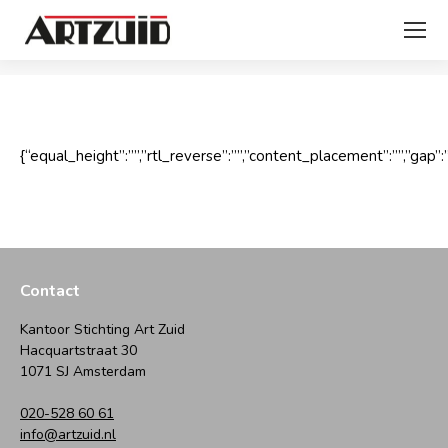
Je bent hier:
{“equal_height”:””,”rtl_reverse”:””,”content_placement”:””,”gap”:”0
Contact
Kantoor Stichting Art Zuid
Hacquartstraat 30
1071 SJ Amsterdam
020-528 60 61
info@artzuid.nl