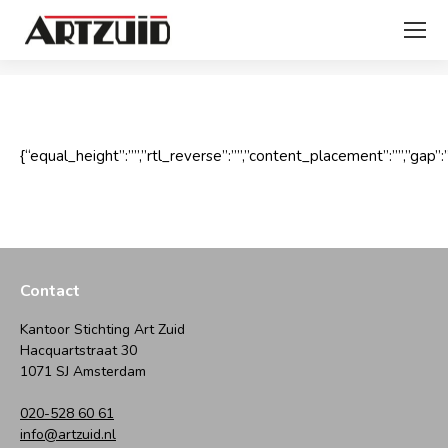
Je bent hier:
{“equal_height”:””,”rtl_reverse”:””,”content_placement”:””,”gap”:”0
Contact
Kantoor Stichting Art Zuid
Hacquartstraat 30
1071 SJ Amsterdam
020-528 60 61
info@artzuid.nl