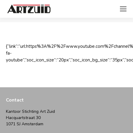
Je bent hier:
{“link”:”url:https%3A%2F%2Fwww.youtube.com%2Fchannel%
fa-
youtube”,”soc_icon_size”:”20px”,”soc_icon_bg_size”:”35px”,”soc
Contact
Kantoor Stichting Art Zuid
Hacquartstraat 30
1071 SJ Amsterdam