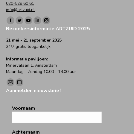
020-528 60 61
info@artzuid.nl
Vind ons op:
Facebook
Twitter
YouTube
Linkedin
Instagram
Bezoekersinformatie ARTZUID 2025
page
page
page
page
page
opens
opens
opens
opens
opens
21 mei - 21 september 2025
24/7 gratis toegankelijk
in
in
in
in
in
new
new
new
new
new
Informatie paviljoen:
window
window
window
window
window
Minervalaan 1, Amsterdam
Maandag - Zondag 10.00 - 18.00 uur
Vind ons op:
Mail
Website
Aanmelden nieuwsbrief
page
page
opens
opens
Voornaam
in
in
new
new
window
window
Achternaam