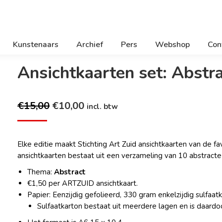
Kunstenaars
Archief
Pers
Webshop
Con
Ansichtkaarten set: Abstr
Oorspronkelijke
Huidige
€
15,00
€
10,00
incl. btw
prijs
prijs
was:
is:
Elke editie maakt Stichting Art Zuid ansichtkaarten van de 
€15,00.
€10,00.
ansichtkaarten bestaat uit een verzameling van 10 abstracte
Thema:
Abstract
€1,50 per ARTZUID ansichtkaart.
Papier: Eenzijdig gefolieerd, 330 gram enkelzijdig sulfaatk
Sulfaatkarton bestaat uit meerdere lagen en is daardoo