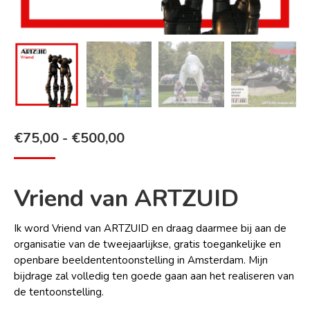
Prijsklasse:
€
75,00
-
€
500,00
€75,00
tot
Vriend van ARTZUID
€500,00
Ik word Vriend van ARTZUID en draag daarmee bij aan de
organisatie van de tweejaarlijkse, gratis toegankelijke en
openbare beeldententoonstelling in Amsterdam. Mijn
bijdrage zal volledig ten goede gaan aan het realiseren van
de tentoonstelling.