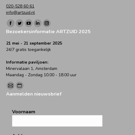
020-528 60 61
info@artzuid.nl
Vind ons op:
Facebook
Twitter
YouTube
Linkedin
Instagram
Bezoekersinformatie ARTZUID 2025
page
page
page
page
page
opens
opens
opens
opens
opens
21 mei - 21 september 2025
24/7 gratis toegankelijk
in
in
in
in
in
new
new
new
new
new
Informatie paviljoen:
window
window
window
window
window
Minervalaan 1, Amsterdam
Maandag - Zondag 10.00 - 18.00 uur
Vind ons op:
Mail
Website
Aanmelden nieuwsbrief
page
page
opens
opens
Voornaam
in
in
new
new
window
window