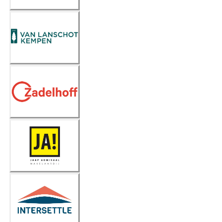
Van
Lanschot
Kempen
Zadelho
ff
JA!
intersett
le