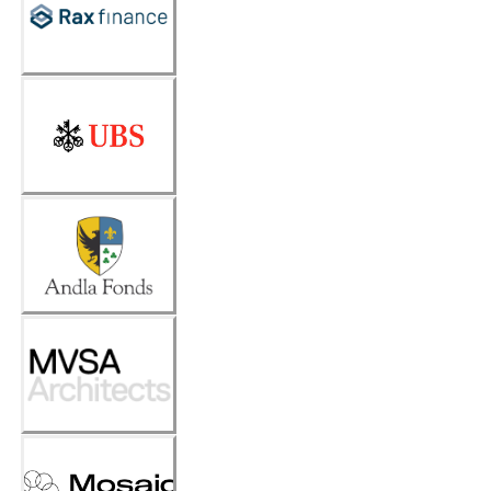
Rax
Finance
Frank
Vermeul
en (UBS)
Andla
Fonds
MVSA
Architec
ts
Mosaic