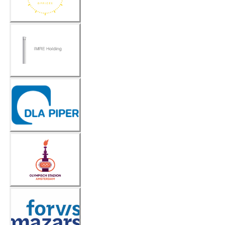
IMRE
Holding
DLA
Piper
Olympis
ch
Stadion
Amsterd
am
Forvis
Mazars