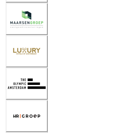
Maarsen
Groep
Luxury
Hotels
of
Amsterd
am
The
Olympic
Amsterd
am
HR
Groep