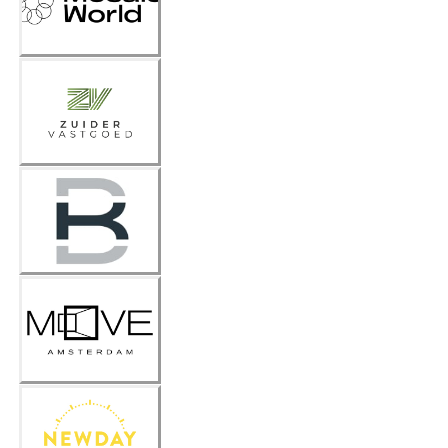
World
Zuider
Vastgoe
d
Kellerm
an
Bureau
in actie
MOVE
New Day
Offices