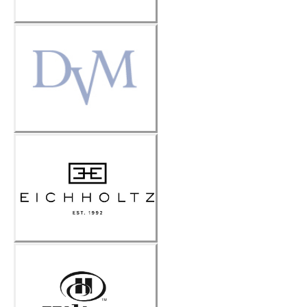
DVM
Eicholtz
Hilton
Amsterdam