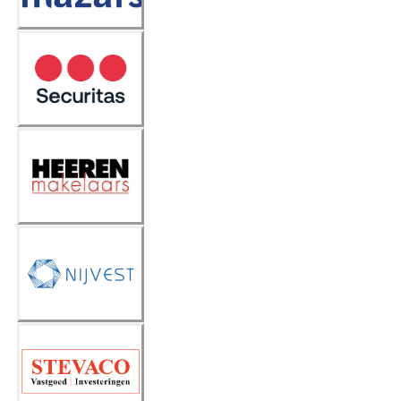
Securita
s
Heeren
Makelaa
rs
Nijvest
Stevaco
Vastgoe
d