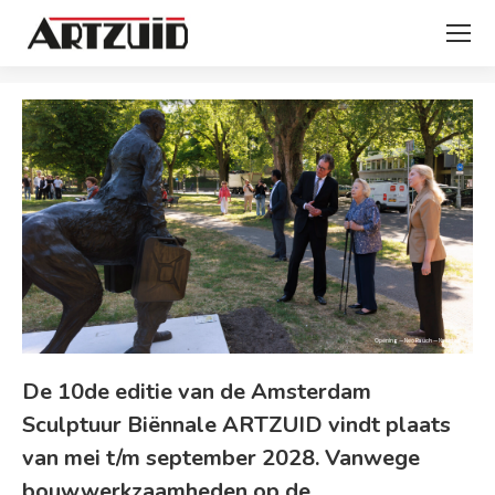
Je bent hier:
Opening ARTZUID 20 mei 2025
De 10de editie van de Amsterdam
Sculptuur Biënnale ARTZUID vindt plaats
van mei t/m september 2028. Vanwege
bouwwerkzaamheden op de