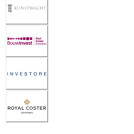
Kunstwa
cht
BouwInv
est
Investor
e
Royal
Coster
Diamond
s