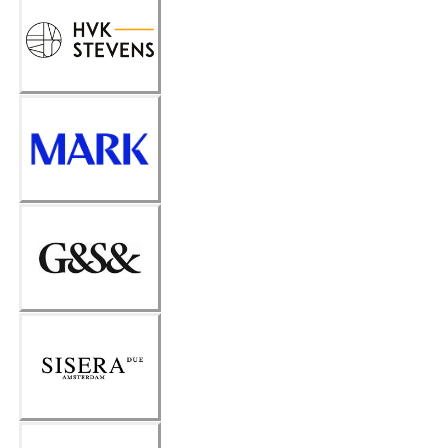
HVK
Stevens
MARK
G&S&
Sisera
Due
Amsterd
am