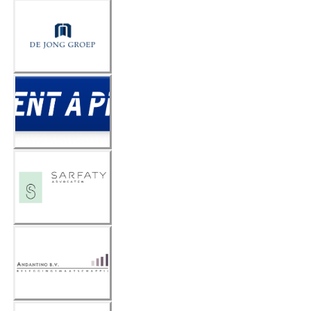
De Jong
Groep
Rent A
Pin
Sarfaty
Advocat
en
Andantin
o B.V.