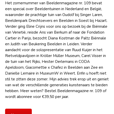
Het zomernummer van Beeldenmagazine nr. 109 bevat
een special over Beeldentuinen in Nederland en België,
waaronder de prachtige tuin van Oudolf bij Singer Laren,
Beeldenpark Drechtoevers en Beelden in Soest bij Hazart.
Verder ging Eline Crijns voor ons op bezoek bij de Biënnale
van Venetië, reisde Ans van Berkum af naar de Fondation
Cartier in Parijs, bezocht Diana Kostman de Paltz Biënnale
en Judith van Beukering Beelden in Leiden. Verder
aandacht voor de solopresentatie van Ruud Kuijer in het
Rietveldpaviljoen in Kröller Müller Museum, Carel Visser in
de tuin van het Rijks, Hester Oerlemans in CODA
Apeldoorn, Giacomettie x Chafez in Beelden aan Zee en
Danielle Lemaire in MuseumW in Weert. Enfin u hoeft niet
stil te zitten deze zomer. Mijn advies trek erop uit en geniet
van wat de verschillende generaties kunstenaars te bieden
hebben. Meer weten? Bestel Beeldenmagazine nr. 109 of
wordt abonnee voor €39,50 per jaar.