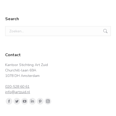
Search
Zoeken:
Contact
Kantoor Stichting Art Zuid
Churchill-laan 69A
1078 DH Amsterdam
020-528 60 61
info@artzuid.nl
Vind ons op:
Facebook
Twitter
YouTube
Linkedin
Pinterest
Instagram
page
page
page
page
page
page