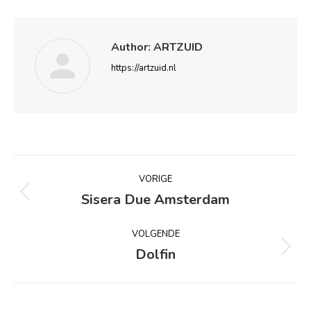
Author:
ARTZUID
https://artzuid.nl
Bericht
VORIGE
navigatie
Sisera Due Amsterdam
Vorig
bericht
VOLGENDE
Dolfin
Volgend
bericht