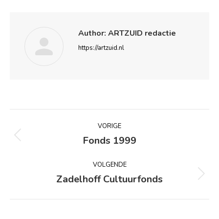
Author:
ARTZUID redactie
https://artzuid.nl
Bericht
VORIGE
navigatie
Fonds 1999
Vorig
bericht
VOLGENDE
Zadelhoff Cultuurfonds
Volgend
bericht