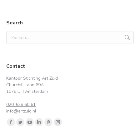
Search
Zoeken:
Contact
Kantoor Stichting Art Zuid
Churchill-laan 69A
1078 DH Amsterdam
020-528 60 61
info@artzuid.nl
Vind ons op:
Facebook
Twitter
YouTube
Linkedin
Pinterest
Instagram
page
page
page
page
page
page