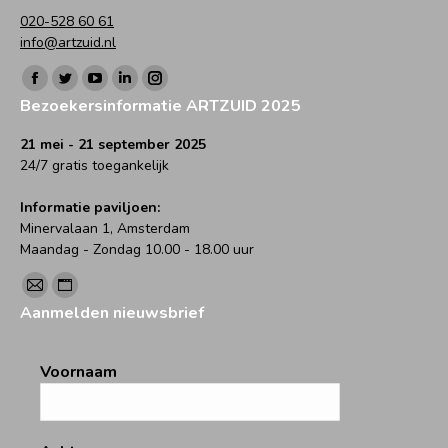
020-528 60 61
info@artzuid.nl
Vind ons op:
Facebook
Twitter
YouTube
Linkedin
Instagram
Bezoekersinformatie ARTZUID 2025
page
page
page
page
page
opens
opens
opens
opens
opens
21 mei - 21 september 2025
24/7 gratis toegankelijk
in
in
in
in
in
new
new
new
new
new
Informatie paviljoen:
window
window
window
window
window
Minervalaan 1, Amsterdam
Maandag - Zondag 10.00 - 18.00 uur
Vind ons op:
Mail
Website
Aanmelden nieuwsbrief
page
page
opens
opens
Voornaam
in
in
new
new
window
window