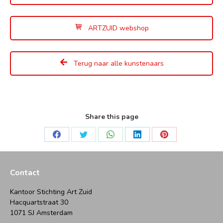
ARTZUID webshop
Terug naar alle kunstenaars
Share this page
Deel
Deel
Deel
Deel
Deel
op
op
op
op
op
Facebook
Twitter
WhatsApp
LinkedIn
Pinterest
Contact
Kantoor Stichting Art Zuid
Hacquartstraat 30
1071 SJ Amsterdam