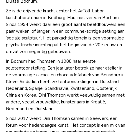
Duitse Bochum.
Ze is de drijvende kracht achter het ArToll-Labor-
kunstlaboratorium in Bedburg-Hau, niet ver van Bochum.
Sinds 1994 werkt daar een groot aantal beeldhouwers een
paar weken, of langer, in een commune-achtige setting aan
‘sociale sculptuur’. Het parkachtig terrein is een voormalige
psychiatrische inrichting uit het begin van de 20e eeuw en
omvat zo’n negentig gebouwen.
In Bochum had Thomsen in 1988 haar eerste
solotentoonstelling. Een jaar later betrok ze haar atelier in
de voormalige cacao- en chocoladefabriek van Bensdorp in
Kleve. Sindsdien heeft ze tentoonstellingen in Duitsland,
Nederland, Spanje, Scandinavië, Zwitserland, Oostenrijk,
China en Korea. Dini Thomson werkt veelvuldig samen met
andere, veelal vrouwelijke, kunstenaars in Kroatië,
Nederland en Duitsland.
Sinds 2017 werkt Dini Thomsen samen in Seewerk, een
forum voor hedendaagse kunst. Het concept is een mix van
gevestigde en jonge kunst, gecombineerd met muziek,