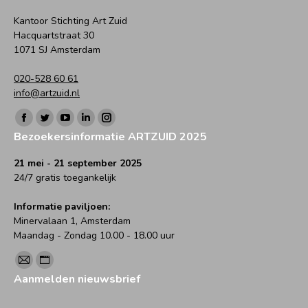
Kantoor Stichting Art Zuid
Hacquartstraat 30
1071 SJ Amsterdam
020-528 60 61
info@artzuid.nl
Vind ons op:
Facebook
Twitter
YouTube
Linkedin
Instagram
Bezoekersinformatie ARTZUID 2025
page
page
page
page
page
opens
opens
opens
opens
opens
21 mei - 21 september 2025
24/7 gratis toegankelijk
in
in
in
in
in
new
new
new
new
new
Informatie paviljoen:
window
window
window
window
window
Minervalaan 1, Amsterdam
Maandag - Zondag 10.00 - 18.00 uur
Vind ons op:
Mail
Website
Aanmelden nieuwsbrief
page
page
opens
opens