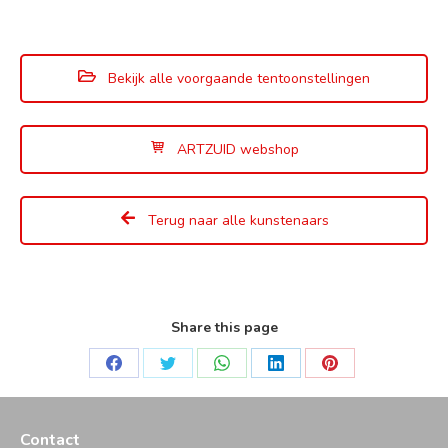
Bekijk alle voorgaande tentoonstellingen
ARTZUID webshop
Terug naar alle kunstenaars
Share this page
Deel
Deel
Deel
Deel
Deel
op
op
op
op
op
Facebook
Twitter
WhatsApp
LinkedIn
Pinterest
Contact