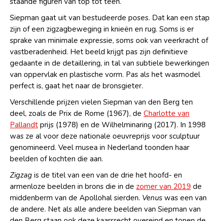
staande figuren van top tot teen.
Siepman gaat uit van bestudeerde poses. Dat kan een stap
zijn of een zigzagbeweging in knieën en rug. Soms is er
sprake van minimale expressie, soms ook van veerkracht of
vastberadenheid. Het beeld krijgt pas zijn definitieve
gedaante in de detaillering, in tal van subtiele bewerkingen
van oppervlak en plastische vorm. Pas als het wasmodel
perfect is, gaat het naar de bronsgieter.
Verschillende prijzen vielen Siepman van den Berg ten
deel, zoals de Prix de Rome (1967), de
Charlotte van
Pallandt
prijs (1978) en de Wilhelminaring (2017). In 1998
was ze al voor deze nationale oeuvreprijs voor sculptuur
genomineerd. Veel musea in Nederland toonden haar
beelden of kochten die aan.
Zigzag
is de titel van een van de drie het hoofd- en
armenloze beelden in brons die in de
zomer van 2019
de
middenberm van de Apollohal sierden.
Venus
was een van
de andere. Net als alle andere beelden van Siepman van
den Berg staan ook deze kaarsrecht overeind en tonen de