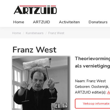
Home
ARTZUID
Activiteiten
Donateurs
Je bent hier:
Home
Kunstenaars
Franz West
Franz West
Theorievorming 
als vernietigi
ng
Naam: Franz West
Geboren: Oostenrijk,
ARTZUID editie(s):
A
Verkoop informatie