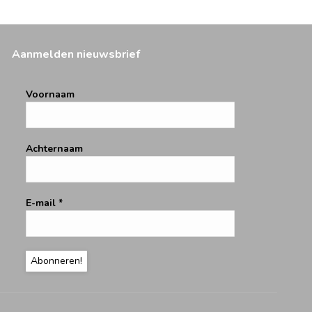
Aanmelden nieuwsbrief
Voornaam
Achternaam
E-mail
*