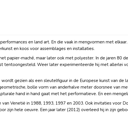
s, performances en land art. En die vaak in mengvormen met elka
erkunst en koos voor assemblages en installaties.
jk met papier-maché, maar later ook met polyester. In de jaren 80 
st tentoongesteld. Weer later experimenteerde hij met allerlei v
 wordt gezien als een sleutelfiguur in de Europese kunst van de l
geometrische, bolle vorm van anderhalve meter doorsnee van met 
lpturale hand in hand gaat met het performatieve. En een mengelin
 van Venetië in 1988, 1993, 1997 en 2003. Ook invitaties voor
zijn hele oeuvre. Een jaar later (2012) overleed hij in zijn ge