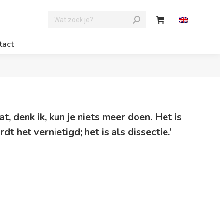
tact
at, d
enk ik, kun je niets meer doen.
Het is
t het vernietigd; het is als dissectie.’