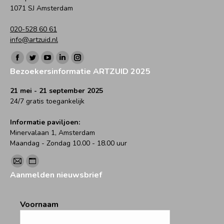
1071 SJ Amsterdam
020-528 60 61
info@artzuid.nl
Vind ons op:
Facebook
Twitter
YouTube
Linkedin
Instagram
Bezoekersinformatie ARTZUID 2025
page
page
page
page
page
opens
opens
opens
opens
opens
21 mei - 21 september 2025
24/7 gratis toegankelijk
in
in
in
in
in
new
new
new
new
new
Informatie paviljoen:
window
window
window
window
window
Minervalaan 1, Amsterdam
Maandag - Zondag 10.00 - 18.00 uur
Vind ons op:
Mail
Website
Aanmelden nieuwsbrief
page
page
opens
opens
Voornaam
in
in
new
new