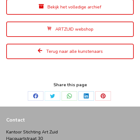
Bekijk het volledige archief
ARTZUID webshop
Terug naar alle kunstenaars
Share this page
Deel
Deel
Deel
Deel
Deel
op
op
op
op
op
Facebook
Twitter
WhatsApp
LinkedIn
Pinterest
Contact
Kantoor Stichting Art Zuid
Hacquartstraat 30