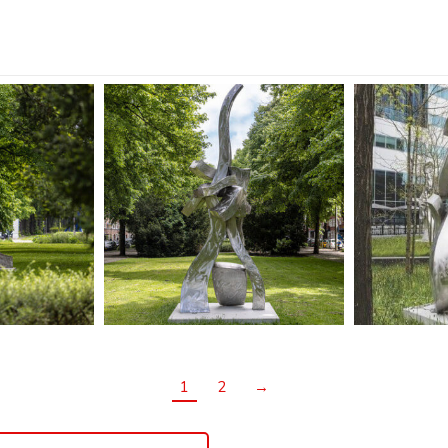
1
2
→