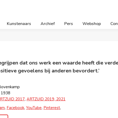
Kunstenaars
Archief
Pers
Webshop
Con
grijpen dat ons werk een waarde heeft die verder
ositieve gevoelens bij anderen bevordert.’
 Bovenkamp
, 1938
RTZUID 2017
,
ARTZUID 2019,
2021
ram
,
Facebook
,
YouTube
,
Pinterest
,