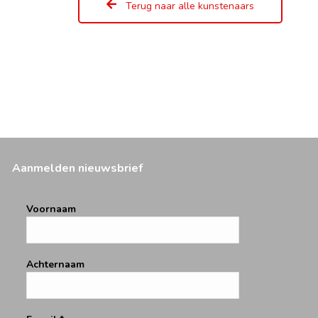
Terug naar alle kunstenaars
Aanmelden nieuwsbrief
Voornaam
Achternaam