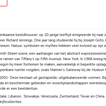
aanse beeldhouwer; op 20-jarige leeftijd emigreerde hij naar de 
uwer Richard Jennings. Drie jaar lang studeerde hij bij Joseph Go
aluminium. Natuur, symbolen en mythes hebben veel invloed op zijn 
enth Street-scene
, een aanhanger van het abstract expressionisme.
de ramen van Tiffany’s op Fifth Avenue, New York. In 1966 kreeg h
egon hij meer fonteinen te maken, aanvankelijk in beperkte oplag
penbare ruimte volgden, zoals Mariner’s Gateway bij de Hudson R
 2001. Deze bestaan uit gestapelde, uitgebalanceerde vormen. Bi
Gorda en beschermde gebieden en woestijnlandschappen wereldwi
erde er een beeldentuin.
talië, Libanon, Slowakije, Venezuela, Zwitserland, Texas en China
ijfscollecties