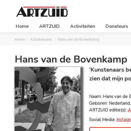
Home
ARTZUID
Activiteiten
Donateurs
Je bent hier:
Home
Kunstenaars
Hans van de Bovenkamp
Hans van de Bovenkamp
‘Kunstenaars be
zien dat mijn p
Naam: Hans van de
Geboren: Nederland
ARTZUID editie(s):
A
Social Media:
Instag