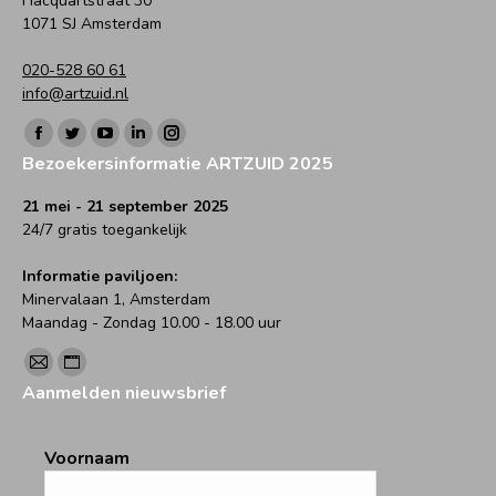
Hacquartstraat 30
1071 SJ Amsterdam
020-528 60 61
info@artzuid.nl
Vind ons op:
Facebook
Twitter
YouTube
Linkedin
Instagram
Bezoekersinformatie ARTZUID 2025
page
page
page
page
page
opens
opens
opens
opens
opens
21 mei - 21 september 2025
24/7 gratis toegankelijk
in
in
in
in
in
new
new
new
new
new
Informatie paviljoen:
window
window
window
window
window
Minervalaan 1, Amsterdam
Maandag - Zondag 10.00 - 18.00 uur
Vind ons op:
Mail
Website
Aanmelden nieuwsbrief
page
page
opens
opens
Voornaam
in
in
new
new