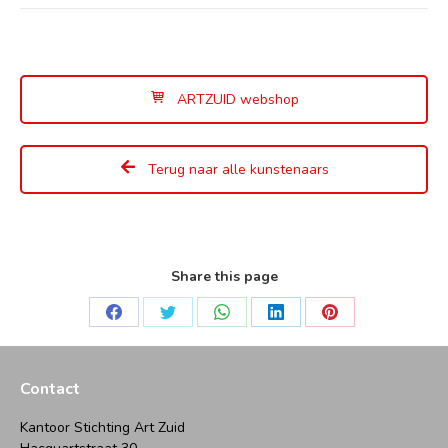
ARTZUID webshop
Terug naar alle kunstenaars
Share this page
Deel
Deel
Deel
Deel
Deel
op
op
op
op
op
Facebook
Twitter
WhatsApp
LinkedIn
Pinterest
Contact
Kantoor Stichting Art Zuid