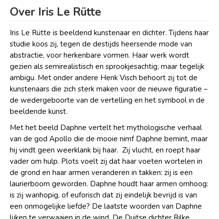
Over Iris Le Rütte
Iris Le Rütte is beeldend kunstenaar en dichter. Tijdens haar
studie koos zij, tegen de destijds heersende mode van
abstractie, voor herkenbare vormen. Haar werk wordt
gezien als semirealistisch en sprookjesachtig, maar tegelijk
ambigu. Met onder andere Henk Visch behoort zij tot de
kunstenaars die zich sterk maken voor de nieuwe figuratie
–
de wedergeboorte van de vertelling en het symbool in de
beeldende kunst.
Met het beeld Daphne vertelt het mythologische verhaal
van de god Apollo die de mooie nimf Daphne bemint, maar
hij vindt geen weerklank bij haar. Zij vlucht, en roept haar
vader om hulp. Plots voelt zij dat haar voeten wortelen in
de grond en haar armen veranderen in takken: zij is een
laurierboom geworden. Daphne houdt haar armen omhoog:
is zij wanhopig, of euforisch dat zij eindelijk bevrijd is van
een onmogelijke liefde? De laatste woorden van Daphne
lijken te verwaaien in de wind. De Duitse dichter Rilke