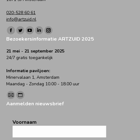
020-528 60 61
info@artzuid.nl
Vind ons op:
Facebook
Twitter
YouTube
Linkedin
Instagram
Bezoekersinformatie ARTZUID 2025
page
page
page
page
page
opens
opens
opens
opens
opens
21 mei - 21 september 2025
24/7 gratis toegankelijk
in
in
in
in
in
new
new
new
new
new
Informatie paviljoen:
window
window
window
window
window
Minervalaan 1, Amsterdam
Maandag - Zondag 10.00 - 18.00 uur
Vind ons op:
Mail
Website
Aanmelden nieuwsbrief
page
page
opens
opens
Voornaam
in
in
new
new
window
window