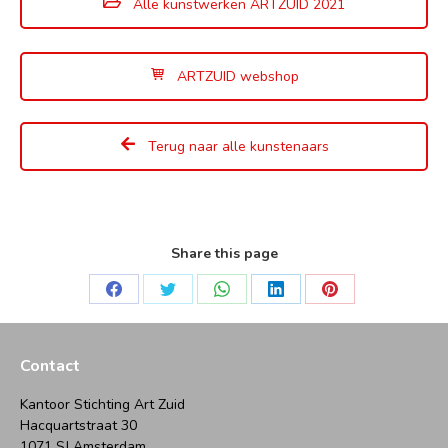
Alle kunstwerken ARTZUID 2021
ARTZUID webshop
Terug naar alle kunstenaars
Share this page
Deel
Deel
Deel
Deel
Deel
op
op
op
op
op
Facebook
Twitter
WhatsApp
LinkedIn
Pinterest
Contact
Kantoor Stichting Art Zuid
Hacquartstraat 30
1071 SJ Amsterdam