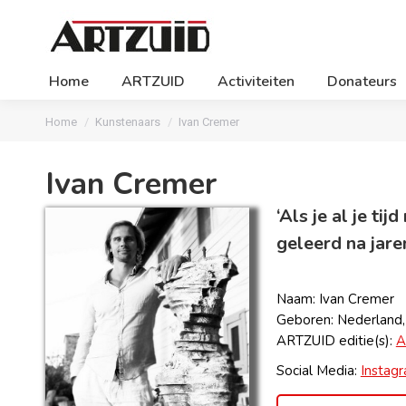
Home
ARTZUID
Activiteiten
Donateurs
Je bent hier:
Home
Kunstenaars
Ivan Cremer
Ivan Cremer
‘Als je al je ti
geleerd na jaren
Naam: Ivan Cremer
Geboren: Nederland
ARTZUID editie(s):
A
Social Media:
Instag