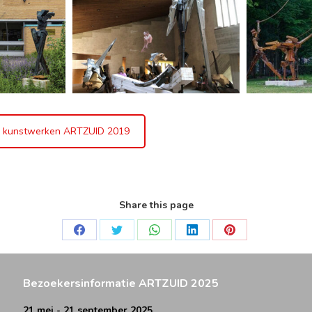
 kunstwerken ARTZUID 2019
Share this page
Deel
Deel
Deel
Deel
Deel
op
op
op
op
op
Facebook
Twitter
WhatsApp
LinkedIn
Pinterest
Bezoekersinformatie ARTZUID 2025
21 mei - 21 september 2025