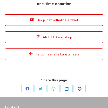
one-time donation
Bekijk het volledige archief
ARTZUID webshop
Terug naar alle kunstenaars
Share this page
Deel
Deel
Deel
Deel
Deel
op
op
op
op
op
Facebook
Twitter
WhatsApp
LinkedIn
Pinterest
Contact