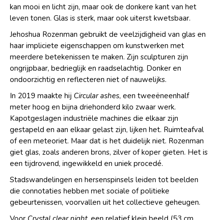
kan mooi en licht zijn, maar ook de donkere kant van het
leven tonen. Glas is sterk, maar ook uiterst kwetsbaar.
Jehoshua Rozenman gebruikt de veelzijdigheid van glas en
haar impliciete eigenschappen om kunstwerken met
meerdere betekenissen te maken. Zijn sculpturen zijn
ongrijpbaar, bedrieglijk en raadselachtig. Donker en
ondoorzichtig en reflecteren niet of nauwelijks.
In 2019 maakte hij
Circular ashes
, een tweeëneenhalf
meter hoog en bijna driehonderd kilo zwaar werk.
Kapotgeslagen industriële machines die elkaar zijn
gestapeld en aan elkaar gelast zijn, lijken het. Ruimteafval
of een meteoriet. Maar dat is het duidelijk niet. Rozenman
giet glas, zoals anderen brons, zilver of koper gieten. Het is
een tijdrovend, ingewikkeld en uniek procedé.
Stadswandelingen en hersenspinsels leiden tot beelden
die connotaties hebben met sociale of politieke
gebeurtenissen, voorvallen uit het collectieve geheugen.
Voor
Crystal clear night
, een relatief klein beeld (53 cm