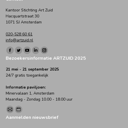
Kantoor Stichting Art Zuid
Hacquartstraat 30
1071 SJ Amsterdam
020-528 60 61
info@artzuid.nl
Vind ons op:
Facebook
Twitter
YouTube
Linkedin
Instagram
Bezoekersinformatie ARTZUID 2025
page
page
page
page
page
opens
opens
opens
opens
opens
21 mei - 21 september 2025
24/7 gratis toegankelijk
in
in
in
in
in
new
new
new
new
new
Informatie paviljoen:
window
window
window
window
window
Minervalaan 1, Amsterdam
Maandag - Zondag 10.00 - 18.00 uur
Vind ons op:
Mail
Website
Aanmelden nieuwsbrief
page
page
opens
opens