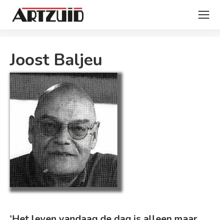
Je bent hier:
Joost Baljeu
‘Het leven vandaag de dag is alleen maar