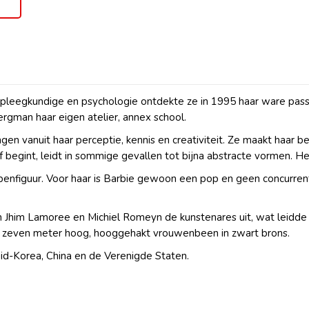
rpleegkundige en psychologie ontdekte ze in 1995 haar ware pass
gman haar eigen atelier, annex school.
 vanuit haar perceptie, kennis en creativiteit. Ze maakt haar be
 begint, leidt in sommige gevallen tot bijna abstracte vormen. He
nfiguur. Voor haar is Barbie gewoon een pop en geen concurrent 
n Jhim Lamoree en Michiel Romeyn de kunstenares uit, wat leidde t
uim zeven meter hoog, hooggehakt vrouwenbeen in zwart brons.
d-Korea, China en de Verenigde Staten.