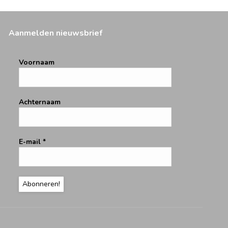
Aanmelden nieuwsbrief
Voornaam
Achternaam
E-mail
*