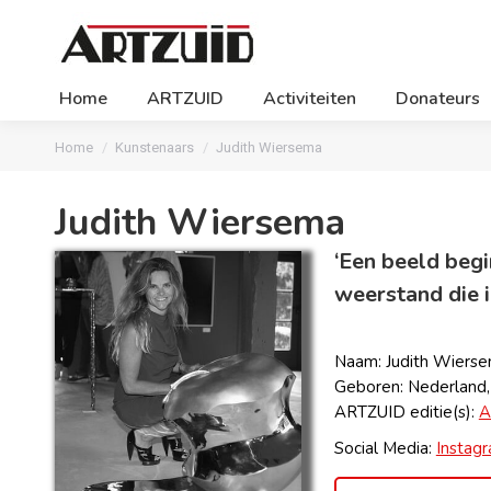
Home
ARTZUID
Activiteiten
Donateurs
Je bent hier:
Home
Kunstenaars
Judith Wiersema
Judith Wiersema
‘Een beeld begi
weerstand die i
Naam: Judith Wiers
Geboren: Nederland
ARTZUID editie(s):
A
Social Media:
Instag