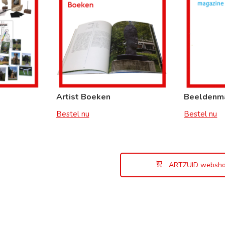
Artist Boeken
Beeldenm
Bestel nu
Bestel nu
ARTZUID websh