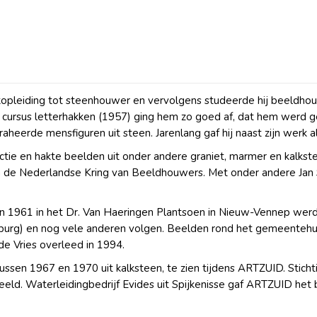
kopleiding tot steenhouwer en vervolgens studeerde hij beeldh
 cursus letterhakken (1957) ging hem zo goed af, dat hem werd g
aheerde mensfiguren uit steen. Jarenlang gaf hij naast zijn werk
ractie en hakte beelden uit onder andere graniet, marmer en kalks
id van de Nederlandse Kring van Beeldhouwers. Met onder andere Jan 
n 1961 in het Dr. Van Haeringen Plantsoen in Nieuw-Vennep werd 
burg) en nog vele anderen volgen. Beelden rond het gemeentehui
de Vries overleed in 1994.
 tussen 1967 en 1970 uit kalksteen, te zien tijdens ARTZUID. St
eeld. Waterleidingbedrijf Evides uit Spijkenisse gaf ARTZUID het 