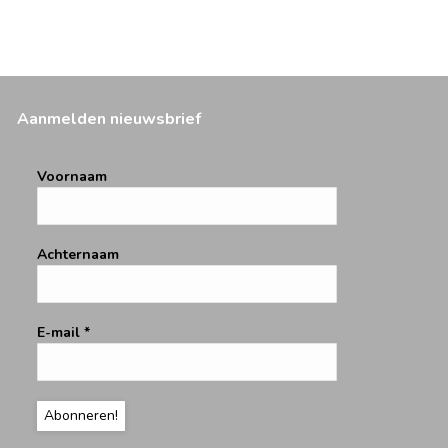
Aanmelden nieuwsbrief
Voornaam
Achternaam
E-mail
*