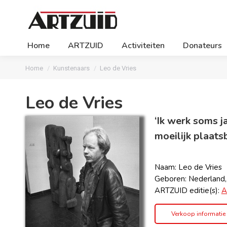
Home
ARTZUID
Activiteiten
Donateurs
Je bent hier:
Home
Kunstenaars
Leo de Vries
Leo de Vries
‘Ik werk soms ja
moeilijk plaats
Naam: Leo de Vries
Geboren: Nederland
ARTZUID editie(s):
A
Verkoop informatie