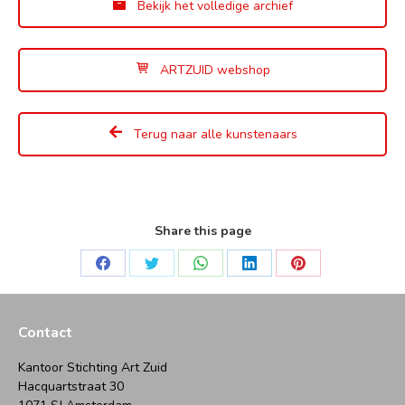
Bekijk het volledige archief
ARTZUID webshop
Terug naar alle kunstenaars
Share this page
Deel
Deel
Deel
Deel
Deel
op
op
op
op
op
Facebook
Twitter
WhatsApp
LinkedIn
Pinterest
Contact
Kantoor Stichting Art Zuid
Hacquartstraat 30