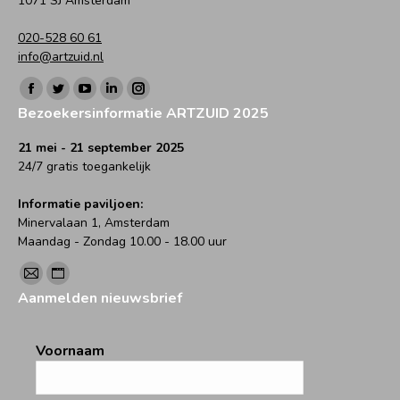
1071 SJ Amsterdam
020-528 60 61
info@artzuid.nl
Vind ons op:
Facebook
Twitter
YouTube
Linkedin
Instagram
Bezoekersinformatie ARTZUID 2025
page
page
page
page
page
opens
opens
opens
opens
opens
21 mei - 21 september 2025
24/7 gratis toegankelijk
in
in
in
in
in
new
new
new
new
new
Informatie paviljoen:
window
window
window
window
window
Minervalaan 1, Amsterdam
Maandag - Zondag 10.00 - 18.00 uur
Vind ons op:
Mail
Website
Aanmelden nieuwsbrief
page
page
opens
opens
Voornaam
in
in
new
new
window
window