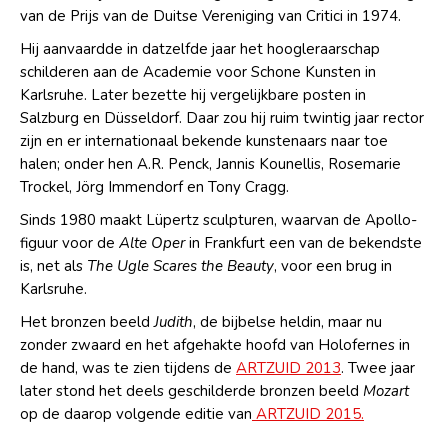
van de Prijs van de Duitse Vereniging van Critici in 1974.
Hij aanvaardde in datzelfde jaar het hoogleraarschap
schilderen aan de Academie voor Schone Kunsten in
Karlsruhe. Later bezette hij vergelijkbare posten in
Salzburg en Düsseldorf. Daar zou hij ruim twintig jaar rector
zijn en er internationaal bekende kunstenaars naar toe
halen; onder hen A.R. Penck, Jannis Kounellis, Rosemarie
Trockel, Jörg Immendorf en Tony Cragg.
Sinds 1980 maakt Lüpertz sculpturen, waarvan de Apollo-
figuur voor de
Alte Oper
in Frankfurt een van de bekendste
is, net als
The Ugle Scares the Beauty
, voor een brug in
Karlsruhe.
Het bronzen beeld
Judith
, de bijbelse heldin, maar nu
zonder zwaard en het afgehakte hoofd van Holofernes in
de hand, was te zien tijdens de
ARTZUID 2013
. Twee jaar
later stond het deels geschilderde bronzen beeld
Mozart
op de daarop volgende editie van
ARTZUID 2015.