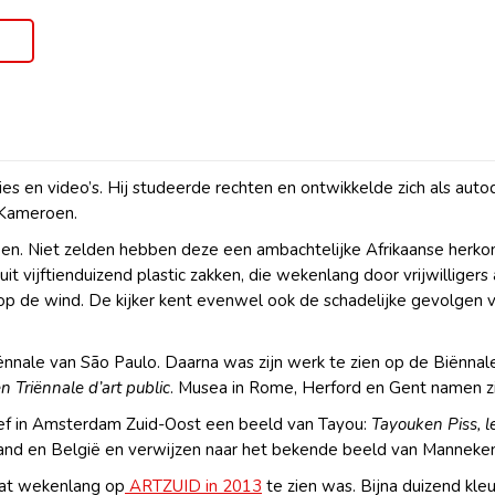
ies en video’s. Hij studeerde rechten en ontwikkelde zich als aut
n Kameroen.
. Niet zelden hebben deze een ambachtelijke Afrikaanse herkomst
t vijftienduizend plastic zakken, die wekenlang door vrijwilliger
p de wind. De kijker kent evenwel ook de schadelijke gevolgen va
ënnale van São Paulo. Daarna was zijn werk te zien op de Biënna
 Triënnale d’art public
. Musea in Rome, Herford en Gent namen zi
ef in Amsterdam Zuid-Oost een beeld van Tayou:
Tayouken Piss, 
d en België en verwijzen naar het bekende beeld van Manneken P
at wekenlang op
ARTZUID in 2013
te zien was. Bijna duizend kleu