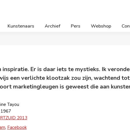
Kunstenaars
Archief
Pers
Webshop
Con
in inspiratie. Er is daar iets te mystieks. Ik veron
ijs een verlichte klootzak zou zijn, wachtend tot
soort marketingleugen is geweest die aan kunsten
ine Tayou
 1967
RTZUID 2013
ram
,
Facebook