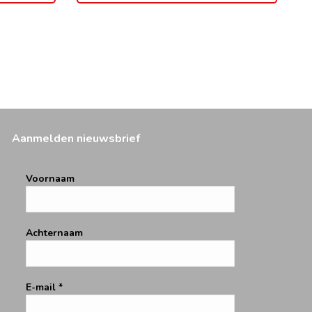
Aanmelden nieuwsbrief
Voornaam
Achternaam
E-mail
*