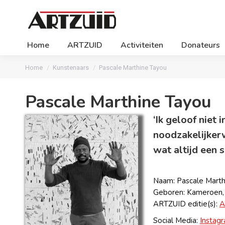
Home
ARTZUID
Activiteiten
Donateurs
Je bent hier:
Home
Kunstenaars
Pascale Marthine Tayou
Pascale Marthine Tayou
‘Ik geloof niet 
noodzakelijkerw
wat altijd een 
Naam: Pascale Marth
Geboren: Kameroen,
ARTZUID editie(s):
A
Social Media:
Instag