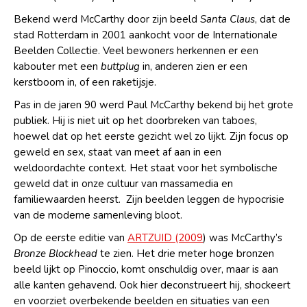
Bekend werd McCarthy door zijn beeld
Santa Claus
, dat de
stad Rotterdam in 2001 aankocht voor de Internationale
Beelden Collectie. Veel bewoners herkennen er een
kabouter met een
buttplug
in, anderen zien er een
kerstboom in, of een raketijsje.
Pas in de jaren 90 werd Paul McCarthy bekend bij het grote
publiek. Hij is niet uit op het doorbreken van taboes,
hoewel dat op het eerste gezicht wel zo lijkt. Zijn focus op
geweld en sex, staat van meet af aan in een
weldoordachte context. Het staat voor het symbolische
geweld dat in onze cultuur van massamedia en
familiewaarden heerst. Zijn beelden leggen de hypocrisie
van de moderne samenleving bloot.
Op de eerste editie van
ARTZUID (2009
) was McCarthy’s
Bronze Blockhead
te zien. Het drie meter hoge bronzen
beeld lijkt op Pinoccio, komt onschuldig over, maar is aan
alle kanten gehavend. Ook hier deconstrueert hij, shockeert
en voorziet overbekende beelden en situaties van een