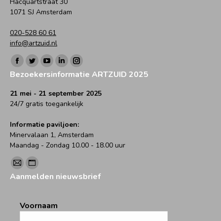
Hacquartstraat 30
1071 SJ Amsterdam
020-528 60 61
info@artzuid.nl
Vind ons op:
Facebook
Twitter
YouTube
Linkedin
Instagram
Bezoekersinformatie ARTZUID 2025
page
page
page
page
page
opens
opens
opens
opens
opens
21 mei - 21 september 2025
24/7 gratis toegankelijk
in
in
in
in
in
new
new
new
new
new
Informatie paviljoen:
window
window
window
window
window
Minervalaan 1, Amsterdam
Maandag - Zondag 10.00 - 18.00 uur
Vind ons op:
Mail
Website
Aanmelden nieuwsbrief
page
page
opens
opens
Voornaam
in
in
new
new