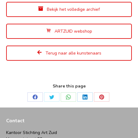
Bekijk het volledige archief
ARTZUID webshop
Terug naar alle kunstenaars
Share this page
Deel
Deel
Deel
Deel
Deel
op
op
op
op
op
Facebook
Twitter
WhatsApp
LinkedIn
Pinterest
Contact
Kantoor Stichting Art Zuid