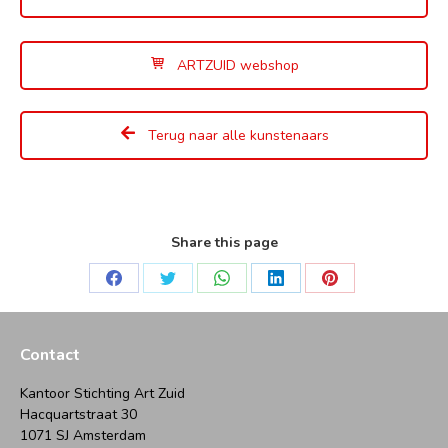
ARTZUID webshop
Terug naar alle kunstenaars
Share this page
Deel
Deel
Deel
Deel
Deel
op
op
op
op
op
Facebook
Twitter
WhatsApp
LinkedIn
Pinterest
Contact
Kantoor Stichting Art Zuid
Hacquartstraat 30
1071 SJ Amsterdam