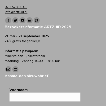
020-528 60 61
info@artzuid.nl
Vind ons op:
Facebook
Twitter
YouTube
Linkedin
Instagram
Bezoekersinformatie ARTZUID 2025
page
page
page
page
page
opens
opens
opens
opens
opens
21 mei - 21 september 2025
24/7 gratis toegankelijk
in
in
in
in
in
new
new
new
new
new
Informatie paviljoen:
window
window
window
window
window
Minervalaan 1, Amsterdam
Maandag - Zondag 10.00 - 18.00 uur
Vind ons op:
Mail
Website
Aanmelden nieuwsbrief
page
page
opens
opens
Voornaam
in
in
new
new
window
window