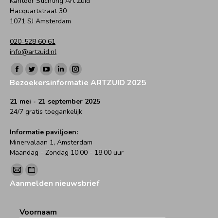
Kantoor Stichting Art Zuid
Hacquartstraat 30
1071 SJ Amsterdam
020-528 60 61
info@artzuid.nl
Vind ons op:
Facebook
Twitter
YouTube
Linkedin
Instagram
Bezoekersinformatie ARTZUID 2025
page
page
page
page
page
opens
opens
opens
opens
opens
21 mei - 21 september 2025
24/7 gratis toegankelijk
in
in
in
in
in
new
new
new
new
new
Informatie paviljoen:
window
window
window
window
window
Minervalaan 1, Amsterdam
Maandag - Zondag 10.00 - 18.00 uur
Vind ons op:
Mail
Website
Aanmelden nieuwsbrief
page
page
opens
opens
Voornaam
in
in