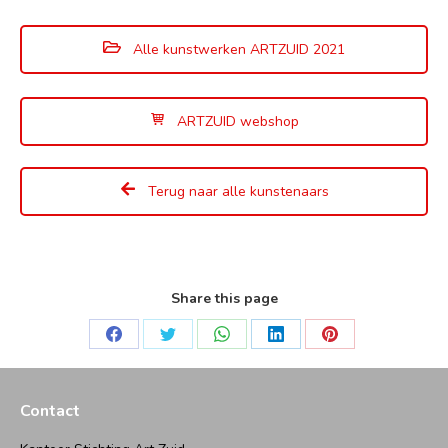
Alle kunstwerken ARTZUID 2021
ARTZUID webshop
Terug naar alle kunstenaars
Share this page
Deel
Deel
Deel
Deel
Deel
op
op
op
op
op
Facebook
Twitter
WhatsApp
LinkedIn
Pinterest
Contact