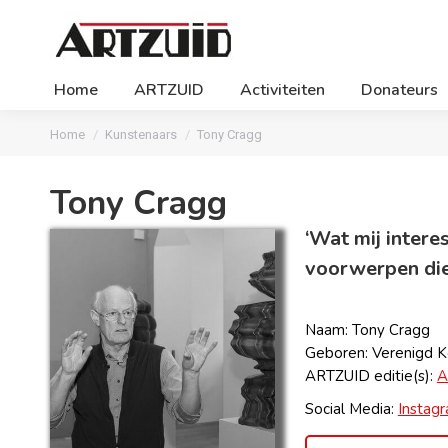
Home
ARTZUID
Activiteiten
Donateurs
Je bent hier:
Home
Kunstenaars
Tony Cragg
Tony Cragg
‘Wat mij intere
voorwerpen die 
Naam: Tony Cragg
Geboren: Verenigd Ko
ARTZUID editie(s):
A
Social Media:
Instag