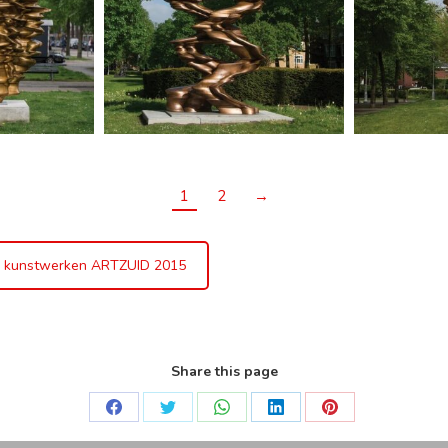
1
2
→
 kunstwerken ARTZUID 2015
Share this page
Deel
Deel
Deel
Deel
Deel