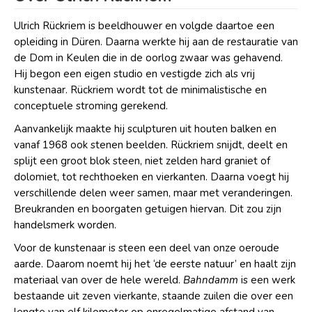
Ulrich Rückriem is beeldhouwer en volgde daartoe een
opleiding in Düren. Daarna werkte hij aan de restauratie van
de Dom in Keulen die in de oorlog zwaar was gehavend.
Hij begon een eigen studio en vestigde zich als vrij
kunstenaar. Rückriem wordt tot de minimalistische en
conceptuele stroming gerekend.
Aanvankelijk maakte hij sculpturen uit houten balken en
vanaf 1968 ook stenen beelden. Rückriem snijdt, deelt en
splijt een groot blok steen, niet zelden hard graniet of
dolomiet, tot rechthoeken en vierkanten. Daarna voegt hij
verschillende delen weer samen, maar met veranderingen.
Breukranden en boorgaten getuigen hiervan. Dit zou zijn
handelsmerk worden.
Voor de kunstenaar is steen een deel van onze oeroude
aarde. Daarom noemt hij het ‘de eerste natuur’ en haalt zijn
materiaal van over de hele wereld.
Bahndamm
is een werk
bestaande uit zeven vierkante, staande zuilen die over een
lengte van elf kilometer op onregelmatige afstand van