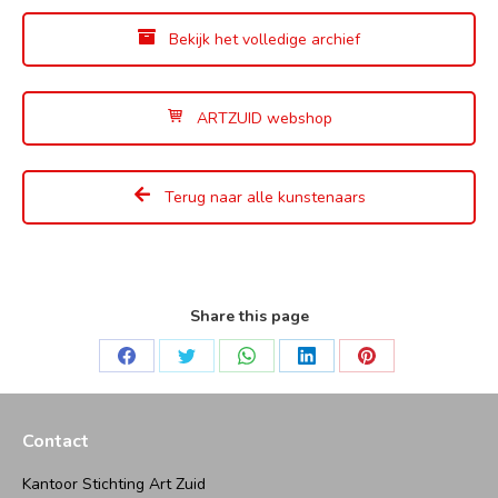
Bekijk het volledige archief
ARTZUID webshop
Terug naar alle kunstenaars
Share this page
Deel
Deel
Deel
Deel
Deel
op
op
op
op
op
Facebook
Twitter
WhatsApp
LinkedIn
Pinterest
Contact
Kantoor Stichting Art Zuid