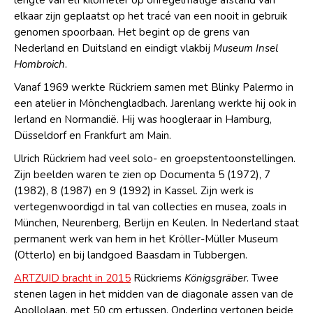
elkaar zijn geplaatst op het tracé van een nooit in gebruik
genomen spoorbaan. Het begint op de grens van
Nederland en Duitsland en eindigt vlakbij
Museum Insel
Hombroich
.
Vanaf 1969 werkte Rückriem samen met Blinky Palermo in
een atelier in Mönchengladbach. Jarenlang werkte hij ook in
Ierland en Normandië. Hij was hoogleraar in Hamburg,
Düsseldorf en Frankfurt am Main.
Ulrich Rückriem had veel solo- en groepstentoonstellingen.
Zijn beelden waren te zien op Documenta 5 (1972), 7
(1982), 8 (1987) en 9 (1992) in Kassel. Zijn werk is
vertegenwoordigd in tal van collecties en musea, zoals in
München, Neurenberg, Berlijn en Keulen. In Nederland staat
permanent werk van hem in het Kröller-Müller Museum
(Otterlo) en bij landgoed Baasdam in Tubbergen.
ARTZUID bracht in 2015
Rückriems
Königsgräber
. Twee
stenen lagen in het midden van de diagonale assen van de
Apollolaan, met 50 cm ertussen. Onderling vertonen beide