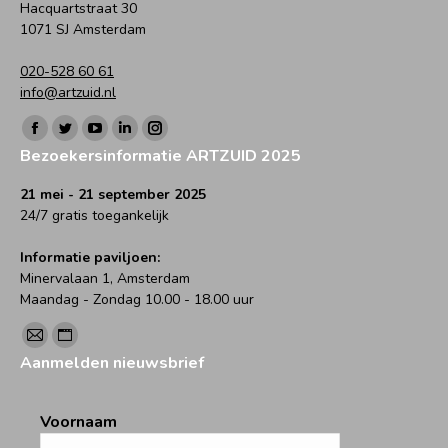
Hacquartstraat 30
1071 SJ Amsterdam
020-528 60 61
info@artzuid.nl
Vind ons op:
Facebook
Twitter
YouTube
Linkedin
Instagram
Bezoekersinformatie ARTZUID 2025
page
page
page
page
page
opens
opens
opens
opens
opens
21 mei - 21 september 2025
24/7 gratis toegankelijk
in
in
in
in
in
new
new
new
new
new
Informatie paviljoen:
window
window
window
window
window
Minervalaan 1, Amsterdam
Maandag - Zondag 10.00 - 18.00 uur
Vind ons op:
Mail
Website
Aanmelden nieuwsbrief
page
page
opens
opens
Voornaam
in
in