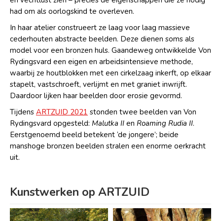
had om als oorlogskind te overleven.
In haar atelier construeert ze laag voor laag massieve
cederhouten abstracte beelden. Deze dienen soms als
model voor een bronzen huls. Gaandeweg ontwikkelde Von
Rydingsvard een eigen en arbeidsintensieve methode,
waarbij ze houtblokken met een cirkelzaag inkerft, op elkaar
stapelt, vastschroeft, verlijmt en met graniet inwrijft.
Daardoor lijken haar beelden door erosie gevormd.
Tijdens
ARTZUID 2021
stonden twee beelden van Von
Rydingsvard opgesteld:
Malutka II
en
Roaming Rudia II
.
Eerstgenoemd beeld betekent ‘de jongere’; beide
manshoge bronzen beelden stralen een enorme oerkracht
uit.
Kunstwerken op ARTZUID