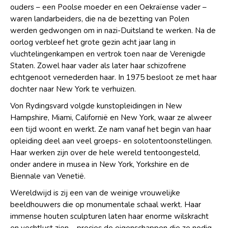
ouders – een Poolse moeder en een Oekraïense vader –
waren landarbeiders, die na de bezetting van Polen
werden gedwongen om in nazi-Duitsland te werken. Na de
oorlog verbleef het grote gezin acht jaar lang in
vluchtelingenkampen en vertrok toen naar de Verenigde
Staten. Zowel haar vader als later haar schizofrene
echtgenoot vernederden haar. In 1975 besloot ze met haar
dochter naar New York te verhuizen.
Von Rydingsvard volgde kunstopleidingen in New
Hampshire, Miami, Californië en New York, waar ze alweer
een tijd woont en werkt. Ze nam vanaf het begin van haar
opleiding deel aan veel groeps- en solotentoonstellingen.
Haar werken zijn over de hele wereld tentoongesteld,
onder andere in musea in New York, Yorkshire en de
Biennale van Venetië.
Wereldwijd is zij een van de weinige vrouwelijke
beeldhouwers die op monumentale schaal werkt. Haar
immense houten sculpturen laten haar enorme wilskracht
en vechtlust zien – precies de eigenschappen die ze nodig