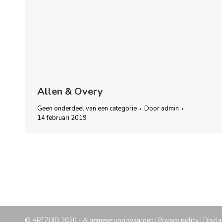
Allen & Overy
Geen onderdeel van een categorie
Door
admin
14 februari 2019
© ARTZUID 2020 -
Algemene voorwaarden
|
Privacy policy
|
Discla