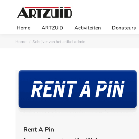
Home
ARTZUID
Activiteiten
Donateurs
Je bent hier:
Home
Schrijver van het artikel admin
Rent A Pin