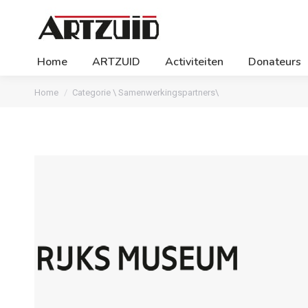
Home
ARTZUID
Activiteiten
Donateurs
Je bent hier:
Home
Categorie \ Samenwerkingspartners\