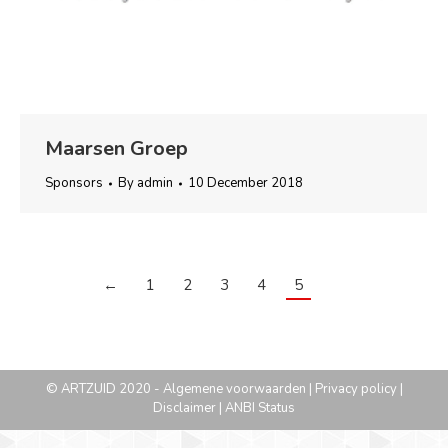
Maarsen Groep
Sponsors
By
admin
10 December 2018
←
1
2
3
4
5
© ARTZUID 2020 -
Algemene voorwaarden
|
Privacy policy
|
Disclaimer
|
ANBI Status